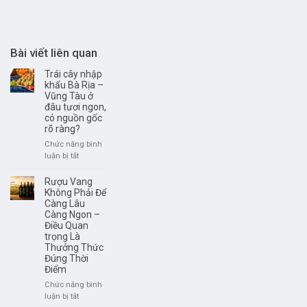
Bài viết liên quan
Trái cây nhập
khẩu Bà Rịa –
Vũng Tàu ở
đâu tươi ngon,
có nguồn gốc
rõ ràng?
Chức năng bình
ở
luận bị tắt
Trái
cây
Rượu Vang
nhập
Không Phải Để
khẩu
Càng Lâu
Càng Ngon –
Bà
Điều Quan
Rịa
trọng Là
–
Thưởng Thức
Vũng
Đúng Thời
Tàu
Điểm
ở
đâu
Chức năng bình
tươi
ở
luận bị tắt
ngon,