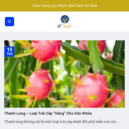
Skip
Chào mừng quý khách ghé thăm HC Mart
to
content
13
Th3
Thanh Long – Loại Trái Cây “Vàng” Cho Sức Khỏe
Thanh long không chỉ là một loại trái cây nhiệt đới phổ biến mà còn ...