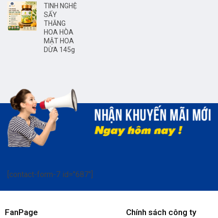
TINH NGHỆ
SẤY
THĂNG
HOA HÒA
MẬT HOA
DỪA 145g
[contact-form-7 id="687"]
FanPage
Chính sách công ty