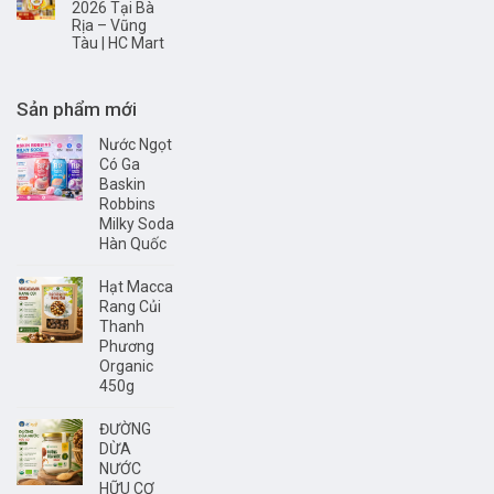
2026 Tại Bà
Rịa – Vũng
Tàu | HC Mart
Sản phẩm mới
Nước Ngọt
Có Ga
Baskin
Robbins
Milky Soda
Hàn Quốc
Hạt Macca
Rang Củi
Thanh
Phương
Organic
450g
ĐƯỜNG
DỪA
NƯỚC
HỮU CƠ