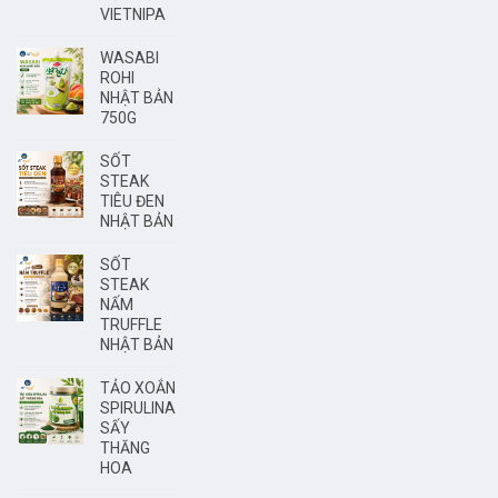
VIETNIPA
WASABI
ROHI
NHẬT BẢN
750G
SỐT
STEAK
TIÊU ĐEN
NHẬT BẢN
SỐT
STEAK
NẤM
TRUFFLE
NHẬT BẢN
TẢO XOẮN
SPIRULINA
SẤY
THĂNG
HOA