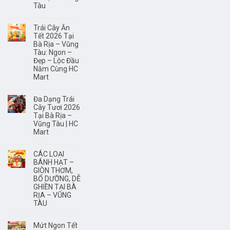
não?
Tàu
Trái Cây Ăn
Tết 2026 Tại
Bà Rịa – Vũng
Tàu: Ngon –
Đẹp – Lộc Đầu
Năm Cùng HC
Mart
Đa Dạng Trái
Cây Tươi 2026
Tại Bà Rịa –
Vũng Tàu | HC
Mart
CÁC LOẠI
BÁNH HẠT –
GIÒN THƠM,
BỔ DƯỠNG, DỄ
GHIỀN TẠI BÀ
RỊA – VŨNG
TÀU
Mứt Ngon Tết