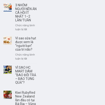
Rượu
có
Vang
3 NHÓM
nguồn
Không
NGƯỜI NÊN ĂN
gốc
Phải
CÁ HỒI ÍT
rõ
NHẤT 1–2
Để
LẦN/TUẦN
ràng?
Càng
Lâu
Chức năng bình
Càng
ở
luận bị tắt
Ngon
3
–
NHÓM
Vì sao sữa hạt
Điều
NGƯỜI
được xem là
Quan
NÊN
“người bạn”
trọng
của trí não?
ĂN
Là
CÁ
Chức năng bình
Thưởng
HỒI
ở
luận bị tắt
Thức
ÍT
Vì
Đúng
NHẤT
sao
VÌ SAO HC
Thời
1–
sữa
MART DÁM
Điểm
2
hạt
“BAO ĐỔI TRẢ
LẦN/TUẦN
– BAO TỪNG
được
QUẢ”?
xem
là
“người
Kiwi RubyRed
bạn”
New Zealand
của
lần đầu có tại
trí
Bà Rịa – Vũng