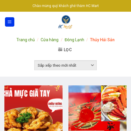
Skip
Chào mừng quý khách ghé thăm HC Mart
to
content
Trang chủ
/
Cửa hàng
/
Đông Lạnh
/
Thủy Hải Sản
LỌC