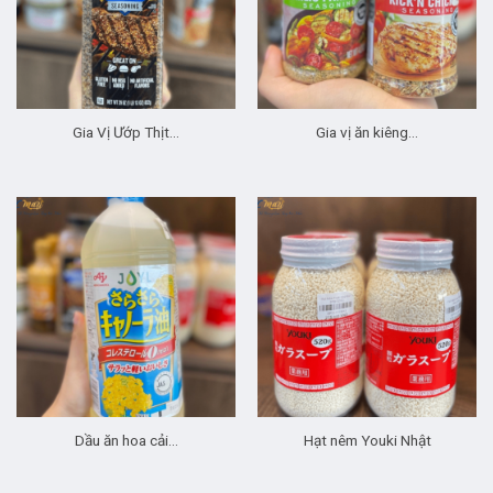
Gia Vị Ướp Thịt…
Gia vị ăn kiêng…
Dầu ăn hoa cải…
Hạt nêm Youki Nhật