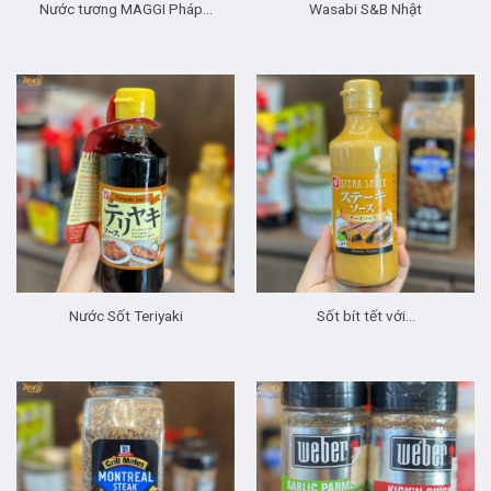
Nước tương MAGGI Pháp…
Wasabi S&B Nhật
Nước Sốt Teriyaki
Sốt bít tết với…