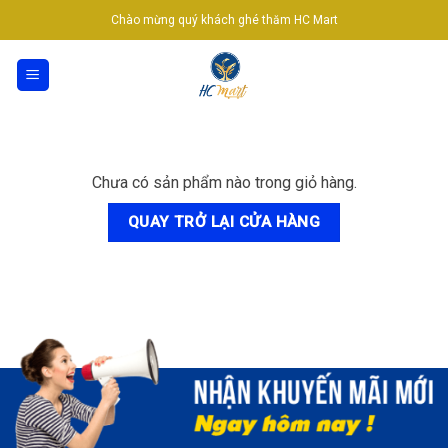
Skip
Chào mừng quý khách ghé thăm HC Mart
to
content
Chưa có sản phẩm nào trong giỏ hàng.
QUAY TRỞ LẠI CỬA HÀNG