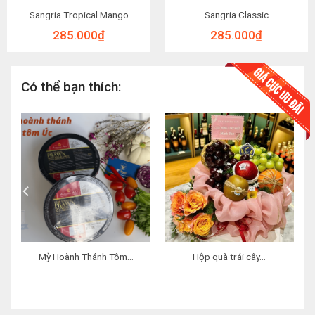
Sangria Tropical Mango
Sangria Classic
285.000
₫
285.000
₫
Có thể bạn thích:
Mỳ Hoành Thánh Tôm…
Hộp quà trái cây…