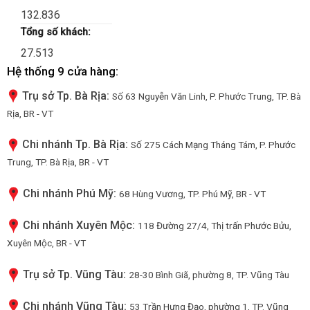
132.836
Tổng số khách:
27.513
Hệ thống 9 cửa hàng:
Trụ sở Tp. Bà Rịa:
Số 63 Nguyễn Văn Linh, P. Phước Trung, TP. Bà
Rịa, BR - VT
Chi nhánh Tp. Bà Rịa:
Số 275 Cách Mạng Tháng Tám, P. Phước
Trung, TP. Bà Rịa, BR - VT
Chi nhánh Phú Mỹ:
68 Hùng Vương, TP. Phú Mỹ, BR - VT
Chi nhánh Xuyên Mộc:
118 Đường 27/4, Thị trấn Phước Bửu,
Xuyên Mộc, BR - VT
Trụ sở Tp. Vũng Tàu:
28-30 Bình Giã, phường 8, TP. Vũng Tàu
Chi nhánh Vũng Tàu:
53 Trần Hưng Đạo, phường 1, TP. Vũng