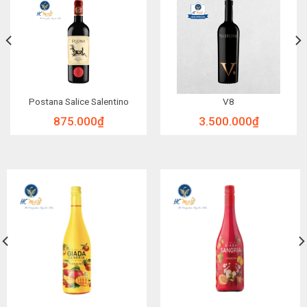
Postana Salice Salentino
V8
875.000
₫
3.500.000
₫