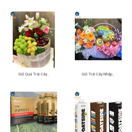
Giỏ Quà Trái Cây…
Giỏ Trái Cây Nhập…