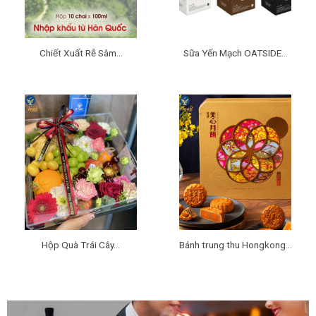
Chiết Xuất Rễ Sâm…
Sữa Yến Mạch OATSIDE…
Hộp Quà Trái Cây…
Bánh trung thu Hongkong…