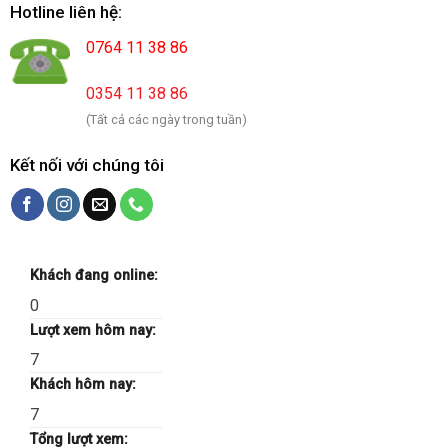
Hotline liên hệ:
0764 11 38 86
0354 11 38 86
(Tất cả các ngày trong tuần)
Kết nối với chúng tôi
Khách đang online:
0
Lượt xem hôm nay:
7
Khách hôm nay:
7
Tổng lượt xem: