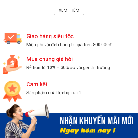
XEM THÊM
Giao hàng siêu tốc
Miễn phí với đơn hàng trị giá trên 800.000đ
Mua chung giá hời
Rẻ hơn từ 10% – 30% so với giá thị trường
Cam kết
Sản phẩm chất lượng loại 1
Que vous soyez débutant ou joueur confirmé,
Avant de déposer votre premier euro, il vaut la peine de
LeonCasino
propose des tours gratuits attractifs.
https://achetervicto.com
propose des bonus et slots modernes.
slotor777
attracts jackpot enthusiasts.
https://uacosmolotcasino.com/
Popular jackpots attract many
https://luckytreasurebonus.com
propose une expérience fluide,
consulter les avis sur
Magical Spin
, notamment ses conditions
visitors.
des bonus réguliers et une assistance réactive pour répondre
de bonus, ses méthodes de paiement et la fiabilité de ses