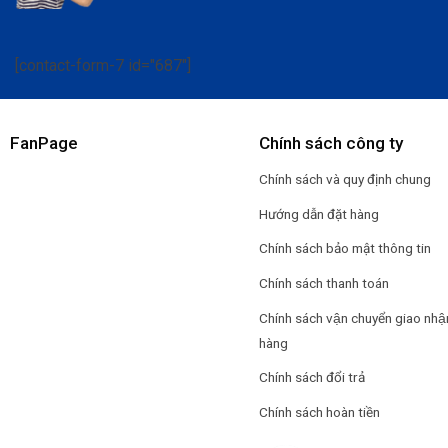
rapidement à vos questions sur les jeux proposés.
retraits.
[contact-form-7 id="687"]
FanPage
Chính sách công ty
Chính sách và quy định chung
Hướng dẫn đặt hàng
Chính sách bảo mật thông tin
Chính sách thanh toán
Chính sách vận chuyển giao nhậ
hàng
Chính sách đổi trả
Chính sách hoàn tiền