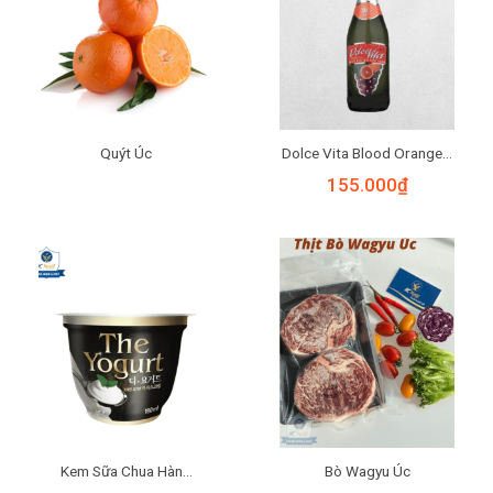
Quýt Úc
Dolce Vita Blood Orange…
155.000
₫
Kem Sữa Chua Hàn…
Bò Wagyu Úc