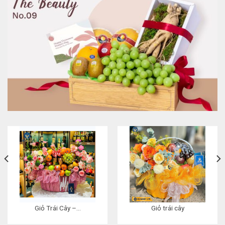
Giỏ Trái Cây –…
Giỏ trái cây