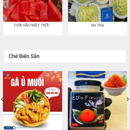
DƯA HẤU MẶT TRỜI…
Na Thái
Chế Biến Sẵn