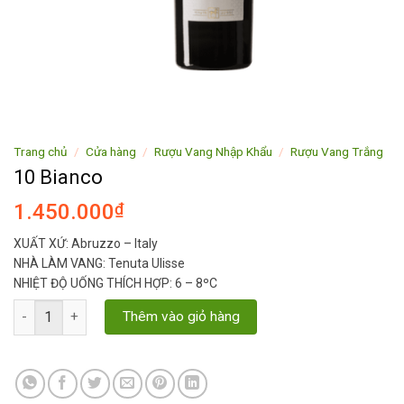
Trang chủ
/
Cửa hàng
/
Rượu Vang Nhập Khẩu
/
Rượu Vang Trắng
10 Bianco
1.450.000
₫
XUẤT XỨ: Abruzzo – Italy
NHÀ LÀM VANG: Tenuta Ulisse
NHIỆT ĐỘ UỐNG THÍCH HỢP: 6 – 8ºC
10 Bianco số lượng
Thêm vào giỏ hàng