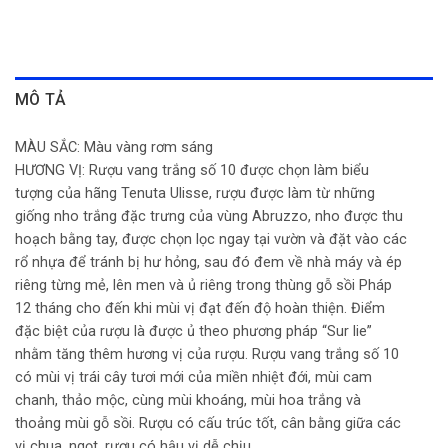
MÔ TẢ
MÀU SẮC: Màu vàng rơm sáng
HƯƠNG VỊ: Rượu vang trắng số 10 được chọn làm biểu
tượng của hãng Tenuta Ulisse, rượu được làm từ những
giống nho trắng đặc trưng của vùng Abruzzo, nho được thu
hoạch bằng tay, được chọn lọc ngay tại vườn và đặt vào các
rổ nhựa để tránh bị hư hỏng, sau đó đem về nhà máy và ép
riêng từng mẻ, lên men và ủ riêng trong thùng gỗ sồi Pháp
12 tháng cho đến khi mùi vị đạt đến độ hoàn thiện. Điểm
đặc biệt của rượu là được ủ theo phương pháp “Sur lie”
nhằm tăng thêm hương vị của rượu. Rượu vang trắng số 10
có mùi vị trái cây tươi mới của miền nhiệt đới, mùi cam
chanh, thảo mộc, cùng mùi khoáng, mùi hoa trắng và
thoảng mùi gỗ sồi. Rượu có cấu trúc tốt, cân bằng giữa các
vị chua, ngọt, rượu có hậu vị dễ chịu.