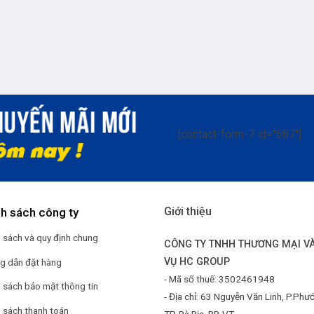
[contact-form-7 id="687"]
Giới thiệu
nh sách công ty
 sách và quy định chung
CÔNG TY TNHH THƯƠNG MẠI VÀ
VỤ HC GROUP
g dẫn đặt hàng
- Mã số thuế: 3502461948
 sách bảo mật thông tin
- Địa chỉ: 63 Nguyễn Văn Linh, P.Phư
 sách thanh toán
TP. Bà Rịa, BR-VT.