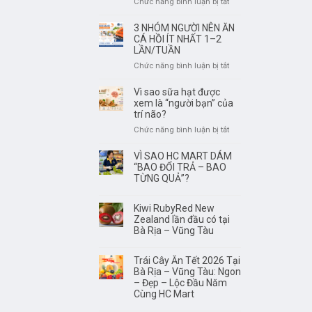
ở
Chức năng bình luận bị tắt
Vũng
Rượu
Tàu
Vang
3 NHÓM NGƯỜI NÊN ĂN
ở
Không
CÁ HỒI ÍT NHẤT 1–2
đâu
Phải
LẦN/TUẦN
tươi
Để
ở
Chức năng bình luận bị tắt
ngon,
Càng
3
có
Lâu
NHÓM
Vì sao sữa hạt được
nguồn
Càng
NGƯỜI
xem là “người bạn” của
gốc
Ngon
NÊN
trí não?
rõ
–
ĂN
ràng?
ở
Chức năng bình luận bị tắt
Điều
CÁ
Vì
Quan
HỒI
sao
VÌ SAO HC MART DÁM
trọng
ÍT
sữa
“BAO ĐỔI TRẢ – BAO
Là
NHẤT
hạt
TỪNG QUẢ”?
Thưởng
1–
được
Thức
2
xem
Đúng
Kiwi RubyRed New
LẦN/TUẦN
là
Thời
Zealand lần đầu có tại
“người
Điểm
Bà Rịa – Vũng Tàu
bạn”
của
Trái Cây Ăn Tết 2026 Tại
trí
Bà Rịa – Vũng Tàu: Ngon
não?
– Đẹp – Lộc Đầu Năm
Cùng HC Mart