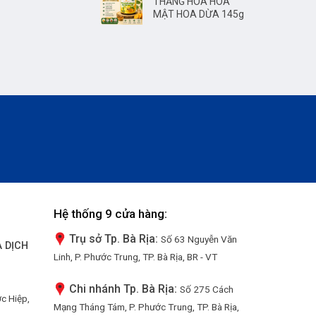
THĂNG HOA HÒA
MẬT HOA DỪA 145g
Hệ thống 9 cửa hàng:
Trụ sở Tp. Bà Rịa:
Số 63 Nguyễn Văn
 DỊCH
Linh, P. Phước Trung, TP. Bà Rịa, BR - VT
Chi nhánh Tp. Bà Rịa:
Số 275 Cách
ớc Hiệp,
Mạng Tháng Tám, P. Phước Trung, TP. Bà Rịa,