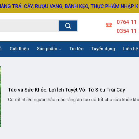
HÀNG TRÁI CÂY, RƯỢU VANG, BÁNH KẸO, THỰC PHẨM NHẬP 
0764 11 
0354 11 
ủ
Giới thiệu
Sản phẩm
Tin tức
Tuyển dụng
Liên hệ
Táo và Sức Khỏe: Lợi Ích Tuyệt Vời Từ Siêu Trái Cây
Có rất nhiều người thắc mắc rằng ăn táo có tốt cho sức khỏe khô