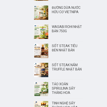
ĐƯỜNG DỪA NƯỚC
HỮU CƠ VIETNIPA
WASABI ROHI NHẬT
BẢN 750G
SỐT STEAK TIÊU
ĐEN NHẬT BẢN
SỐT STEAK NẤM
TRUFFLE NHẬT BẢN
TẢO XOẮN
SPIRULINA SẤY
THĂNG HOA
TINH NGHỆ SẤY