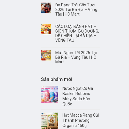
Đa Dạng Trái Cây Tươi
2026 Tại Bà Rịa – Vũng
Tàu | HC Mart
CÁC LOẠI BÁNH HẠT –
GIÒN THƠM, BỔ DƯỠNG,
DỄ GHIỀN TẠI BÀ RỊA –
VŨNG TÀU
Mứt Ngon Tết 2026 Tại
Bà Rịa – Vũng Tàu | HC
Mart
Sản phẩm mới
Nước Ngọt Có Ga
Baskin Robbins
Milky Soda Hàn
Quốc
Hạt Macca Rang Củi
Thanh Phương
Organic 450g