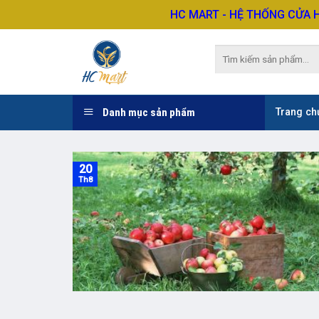
Skip
HC MART - HỆ THỐNG CỬA 
to
content
Tìm
kiếm:
Danh mục sản phẩm
Trang ch
20
Th8