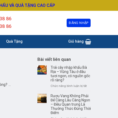
KHẨU VÀ QUÀ TẶNG CAO CẤP
38 86
ĐĂNG NHẬP
38 86
Quà Tặng
Giỏ hàng
Bài viết liên quan
Trái cây nhập khẩu Bà
Rịa – Vũng Tàu ở đâu
tươi ngon, có nguồn gốc
rõ ràng?
ng? ...
ở
Chức năng bình luận bị tắt
Trái
cây
Rượu Vang Không Phải
nhập
Để Càng Lâu Càng Ngon
khẩu
– Điều Quan trọng Là
Thưởng Thức Đúng Thời
Bà
Điểm
Rịa
–