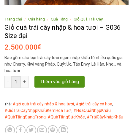
Trang chủ
/
Cửa hàng
/
Quà Tặng
/
Giỏ Quà Trái Cây
Giỏ quà trái cây nhập & hoa tươi – G036
Size đại
2.500.000
₫
Bao gồm các loại trái cây tươi ngon nhập khẩu từ nhiều quốc gia
như Cherry, Kiwi vàng Pháp, Quýt Úc, Táo Envy, Lê Hàn, Nho… và
hoa tươi
Giỏ quà trái cây nhập & hoa tươi - G036 Size đại số lượng
Thêm vào giỏ hàng
#giỏ quà trái cây nhập & hoa tươi
#giỏ trái cây có hoa
Thẻ:
,
,
#GiỏTráiCâyNhậpKhẩuKèmHoaTươi
#HoaQuảNhậpKhẩu
,
,
#QuàTặngSangTrọng
#QuàTặngSứcKhỏe
#TráiCâyNhậpKhẩu
,
,