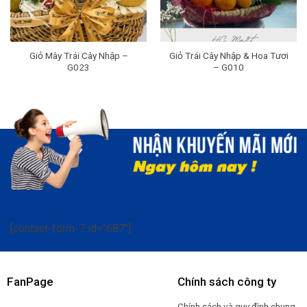
Giỏ Mây Trái Cây Nhập –
Giỏ Trái Cây Nhập & Hoa Tươi
G023
– G010
[contact-form-7 id="687"]
FanPage
Chính sách công ty
Chính sách và quy định chung