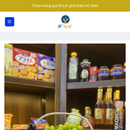
Skip
Chào mừng quý khách ghé thăm HC Mart
to
content