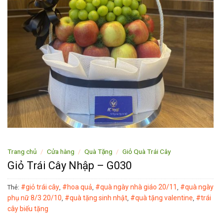
Trang chủ
/
Cửa hàng
/
Quà Tặng
/
Giỏ Quà Trái Cây
Giỏ Trái Cây Nhập – G030
#giỏ trái cây
#hoa quả
#quà ngày nhà giáo 20/11
#quà ngày
Thẻ:
,
,
,
phụ nữ 8/3 20/10
#quà tặng sinh nhật
#quà tặng valentine
#trái
,
,
,
cây biếu tặng