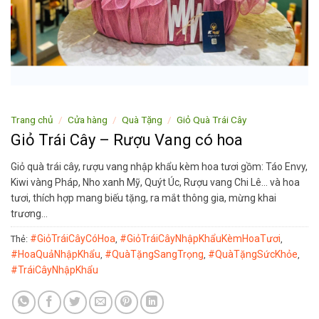
Trang chủ
/
Cửa hàng
/
Quà Tặng
/
Giỏ Quà Trái Cây
Giỏ Trái Cây – Rượu Vang có hoa
Giỏ quà trái cây, rượu vang nhập khẩu kèm hoa tươi gồm: Táo Envy,
Kiwi vàng Pháp, Nho xanh Mỹ, Quýt Úc, Rượu vang Chi Lê… và hoa
tươi, thích hợp mang biếu tặng, ra mắt thông gia, mừng khai
trương…
#GiỏTráiCâyCóHoa
#GiỏTráiCâyNhậpKhẩuKèmHoaTươi
Thẻ:
,
,
#HoaQuảNhậpKhẩu
#QuàTặngSangTrọng
#QuàTặngSứcKhỏe
,
,
,
#TráiCâyNhậpKhẩu