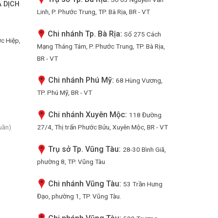
 DỊCH
Linh, P. Phước Trung, TP. Bà Rịa, BR - VT
Chi nhánh Tp. Bà Rịa:
Số 275 Cách
ớc Hiệp,
Mạng Tháng Tám, P. Phước Trung, TP. Bà Rịa,
BR - VT
Chi nhánh Phú Mỹ:
68 Hùng Vương,
TP. Phú Mỹ, BR - VT
Chi nhánh Xuyên Mộc:
118 Đường
27/4, Thị trấn Phước Bửu, Xuyên Mộc, BR - VT
uần)
Trụ sở Tp. Vũng Tàu:
28-30 Bình Giã,
phường 8, TP. Vũng Tàu
Chi nhánh Vũng Tàu:
53 Trần Hưng
Đạo, phường 1, TP. Vũng Tàu.