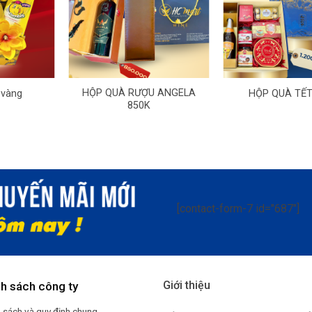
+
+
HỘP QUÀ RƯỢU ANGELA
 vàng
HỘP QUÀ TẾT
850K
[contact-form-7 id="687"]
Giới thiệu
nh sách công ty
 sách và quy định chung