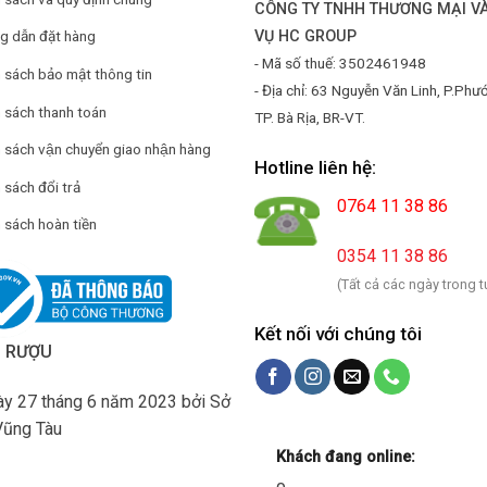
CÔNG TY TNHH THƯƠNG MẠI VÀ
VỤ HC GROUP
g dẫn đặt hàng
- Mã số thuế: 3502461948
 sách bảo mật thông tin
- Địa chỉ: 63 Nguyễn Văn Linh, P.Phư
 sách thanh toán
TP. Bà Rịa, BR-VT.
h sách vận chuyển giao nhận hàng
Hotline liên hệ:
 sách đổi trả
0764 11 38 86
 sách hoàn tiền
0354 11 38 86
(Tất cả các ngày trong t
Kết nối với chúng tôi
H RƯỢU
y 27 tháng 6 năm 2023 bởi Sở
Vũng Tàu
Khách đang online: