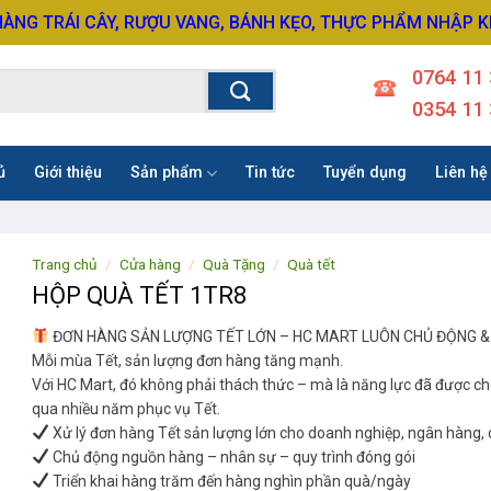
HÀNG TRÁI CÂY, RƯỢU VANG, BÁNH KẸO, THỰC PHẨM NHẬP 
0764 11 
0354 11 
ủ
Giới thiệu
Sản phẩm
Tin tức
Tuyển dụng
Liên hệ
Trang chủ
/
Cửa hàng
/
Quà Tặng
/
Quà tết
HỘP QUÀ TẾT 1TR8
ĐƠN HÀNG SẢN LƯỢNG TẾT LỚN – HC MART LUÔN CHỦ ĐỘNG &
Mỗi mùa Tết, sản lượng đơn hàng tăng mạnh.
Với HC Mart, đó không phải thách thức – mà là năng lực đã được c
qua nhiều năm phục vụ Tết.
Xử lý đơn hàng Tết sản lượng lớn cho doanh nghiệp, ngân hàng,
Chủ động nguồn hàng – nhân sự – quy trình đóng gói
Triển khai hàng trăm đến hàng nghìn phần quà/ngày