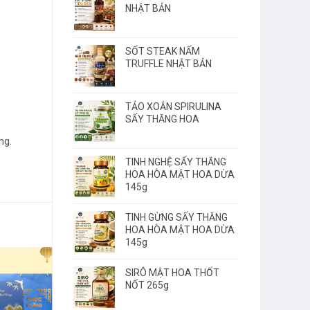
NHẬT BẢN
SỐT STEAK NẤM
TRUFFLE NHẬT BẢN
TẢO XOẮN SPIRULINA
SẤY THĂNG HOA
ng.
TINH NGHỆ SẤY THĂNG
HOA HÒA MẬT HOA DỪA
145g
TINH GỪNG SẤY THĂNG
HOA HÒA MẬT HOA DỪA
145g
SIRÔ MẬT HOA THỐT
NỐT 265g