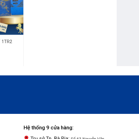
 1TR2
Hệ thống 9 cửa hàng:
Trụ sở Tp. Bà Rịa:
Số 63 Nguyễn Văn