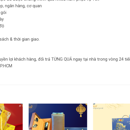
p, ngân hàng, cơ quan
 gói
ày
độ
ách & thời gian giao.
ền lợi khách hàng, đổi trả TỪNG QUẢ ngay tại nhà trong vòng 24 tiế
TP.HCM