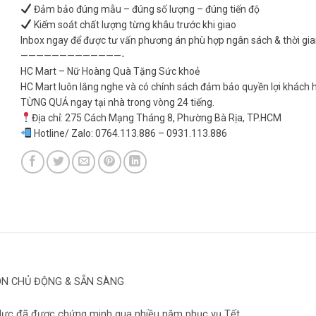
Đảm bảo đúng mẫu – đúng số lượng – đúng tiến độ
Kiểm soát chất lượng từng khâu trước khi giao
Inbox ngay để được tư vấn phương án phù hợp ngân sách & thời gia
—————————————-
HC Mart – Nữ Hoàng Quà Tặng Sức khoẻ
HC Mart luôn lắng nghe và có chính sách đảm bảo quyền lợi khách h
TỪNG QUẢ ngay tại nhà trong vòng 24 tiếng.
Địa chỉ: 275 Cách Mạng Tháng 8, Phường Bà Rịa, TP.HCM
Hotline/ Zalo: 0764.113.886 – 0931.113.886
ÔN CHỦ ĐỘNG & SẴN SÀNG
 lực đã được chứng minh qua nhiều năm phục vụ Tết.