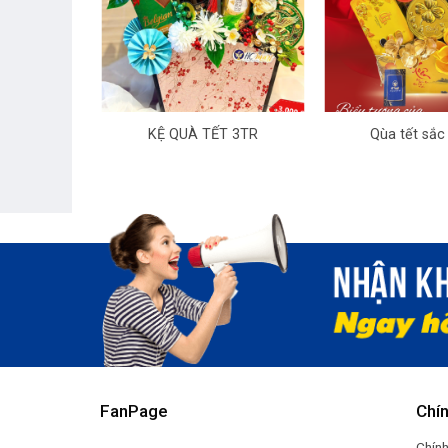
+
+
ẾT 1TR
KỆ QUÀ TẾT 3TR
Qùa tết sắc
FanPage
Chí
Chính