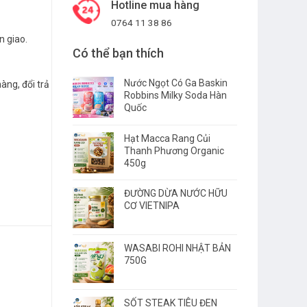
Hotline mua hàng
0764 11 38 86
n giao.
Có thể bạn thích
Nước Ngọt Có Ga Baskin
àng, đổi trả
Robbins Milky Soda Hàn
Quốc
Hạt Macca Rang Củi
Thanh Phương Organic
450g
ĐƯỜNG DỪA NƯỚC HỮU
CƠ VIETNIPA
WASABI ROHI NHẬT BẢN
750G
SỐT STEAK TIÊU ĐEN