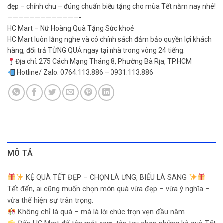
đẹp – chỉnh chu – đúng chuẩn biếu tặng cho mùa Tết năm nay nhé!
—————————————-
HC Mart – Nữ Hoàng Quà Tặng Sức khoẻ
HC Mart luôn lắng nghe và có chính sách đảm bảo quyền lợi khách
hàng, đổi trả TỪNG QUẢ ngay tại nhà trong vòng 24 tiếng.
Địa chỉ: 275 Cách Mạng Tháng 8, Phường Bà Rịa, TP.HCM
Hotline/ Zalo: 0764.113.886 – 0931.113.886
MÔ TẢ
KỆ QUÀ TẾT ĐẸP – CHỌN LÀ ƯNG, BIẾU LÀ SANG
Tết đến, ai cũng muốn chọn món quà vừa đẹp – vừa ý nghĩa –
vừa thể hiện sự trân trọng.
Không chỉ là quà – mà là lời chúc trọn vẹn đầu năm