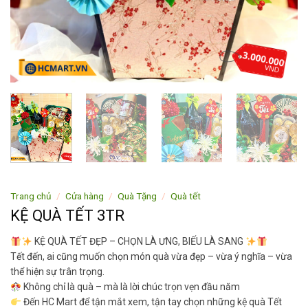
Trang chủ
/
Cửa hàng
/
Quà Tặng
/
Quà tết
KỆ QUÀ TẾT 3TR
KỆ QUÀ TẾT ĐẸP – CHỌN LÀ ƯNG, BIẾU LÀ SANG
Tết đến, ai cũng muốn chọn món quà vừa đẹp – vừa ý nghĩa – vừa
thể hiện sự trân trọng.
Không chỉ là quà – mà là lời chúc trọn vẹn đầu năm
Đến HC Mart để tận mắt xem, tận tay chọn những kệ quà Tết