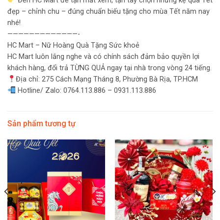
Đến HC Mart để tận mắt xem, tận tay chọn những kệ quà Tết
đẹp – chỉnh chu – đúng chuẩn biếu tặng cho mùa Tết năm nay
nhé!
—————————————-
HC Mart – Nữ Hoàng Quà Tặng Sức khoẻ
HC Mart luôn lắng nghe và có chính sách đảm bảo quyền lợi
khách hàng, đổi trả TỪNG QUẢ ngay tại nhà trong vòng 24 tiếng.
Địa chỉ: 275 Cách Mạng Tháng 8, Phường Bà Rịa, TP.HCM
Hotline/ Zalo: 0764.113.886 – 0931.113.886
Sản phẩm tương tự