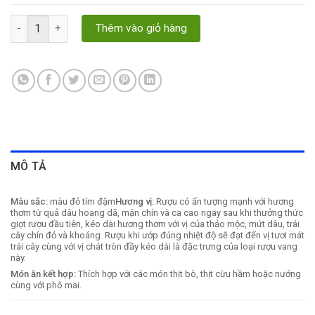
Montecore Negroamaro số lượng
Thêm vào giỏ hàng
MÔ TẢ
Màu sắc:
màu đỏ tím đậm
Hương
vị:
Rượu có ấn tượng mạnh với hương
thơm từ quả dâu hoang dã, mận chín và ca cao ngay sau khi thưởng thức
giọt rượu đầu tiên, kéo dài hương thơm với vị của thảo mộc, mứt dâu, trái
cây chín đỏ và khoáng. Rượu khi ướp đúng nhiệt độ sẽ đạt đến vị tươi mát
trái cây cùng với vị chát tròn đầy kéo dài là đặc trưng của loại rượu vang
này.
Món ăn kết hợp:
Thích hợp với các món thịt bò, thịt cừu hầm hoặc nướng
cùng với phô mai.