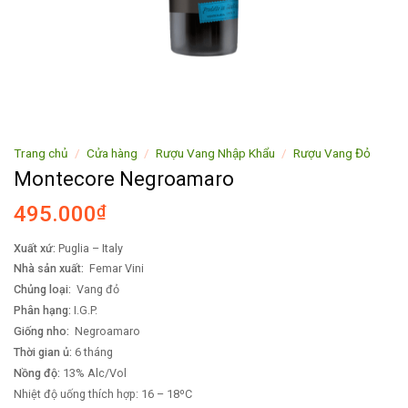
Trang chủ
/
Cửa hàng
/
Rượu Vang Nhập Khẩu
/
Rượu Vang Đỏ
Montecore Negroamaro
495.000
₫
Xuất xứ:
Puglia – Italy
Nhà sản xuất:
Femar Vini
Chủng loại:
Vang đỏ
Phân hạng:
I.G.P.
Giống nho:
Negroamaro
Thời gian ủ
:
6 tháng
Nồng độ
:
13% Alc/Vol
Nhiệt độ uống thích hợp: 16 – 18ºC