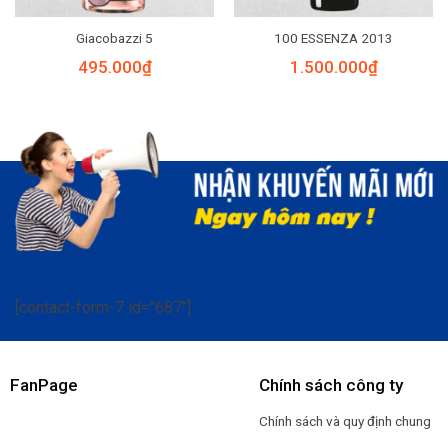
Giacobazzi 5
100 ESSENZA 2013
495.000
₫
1.500.000
₫
[contact-form-7 id="687"]
FanPage
Chính sách công ty
Chính sách và quy định chung