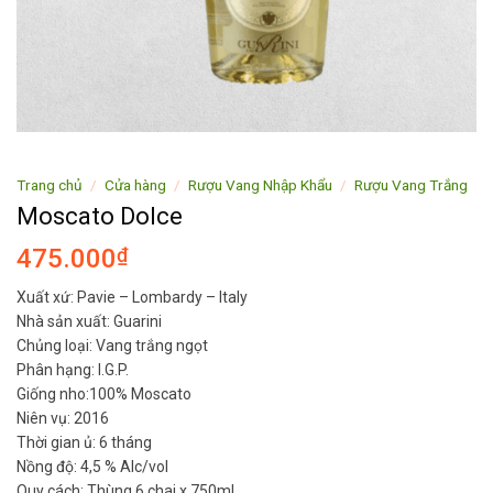
Trang chủ
/
Cửa hàng
/
Rượu Vang Nhập Khẩu
/
Rượu Vang Trắng
Moscato Dolce
475.000
₫
Xuất xứ: Pavie – Lombardy – Italy
Nhà sản xuất: Guarini
Chủng loại: Vang trắng ngọt
Phân hạng: I.G.P.
Giống nho:100% Moscato
Niên vụ: 2016
Thời gian ủ: 6 tháng
Nồng độ: 4,5 % Alc/vol
Quy cách: Thùng 6 chai x 750ml