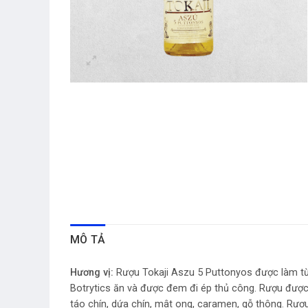
MÔ TẢ
Hương vị:
Rượu Tokaji Aszu 5 Puttonyos được làm từ 
Botrytics ăn và được đem đi ép thủ công. Rượu đượ
táo chín, dứa chín, mât ong, caramen, gỗ thông. Rượu c