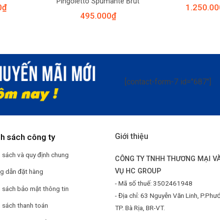
Pingoletto Spumante Brut
0
₫
1.250.00
495.000
₫
[contact-form-7 id="687"]
Giới thiệu
nh sách công ty
 sách và quy định chung
CÔNG TY TNHH THƯƠNG MẠI VÀ
VỤ HC GROUP
g dẫn đặt hàng
- Mã số thuế: 3502461948
 sách bảo mật thông tin
- Địa chỉ: 63 Nguyễn Văn Linh, P.Phư
 sách thanh toán
TP. Bà Rịa, BR-VT.