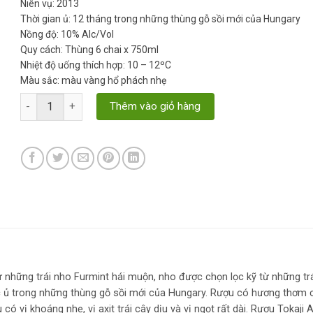
Niên vụ: 2013
Thời gian ủ: 12 tháng trong những thùng gỗ sồi mới của Hungary
Nồng độ: 10% Alc/Vol
Quy cách: Thùng 6 chai x 750ml
Nhiệt độ uống thích hợp: 10 – 12ºC
Màu sắc: màu vàng hổ phách nhẹ
Tokaji Aszú 5 Puttonyos Sweet White số lượng
Thêm vào giỏ hàng
những trái nho Furmint hái muộn, nho được chọn lọc kỹ từ những tr
c ủ trong những thùng gỗ sồi mới của Hungary. Rượu có hương thơm 
ó vị khoáng nhẹ, vị axit trái cây dịu và vị ngọt rất dài. Rượu Tokaji 