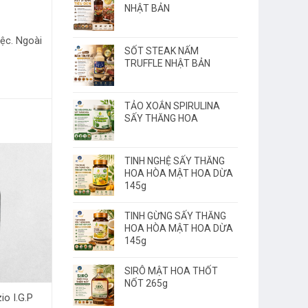
NHẬT BẢN
iệc. Ngoài
SỐT STEAK NẤM
TRUFFLE NHẬT BẢN
TẢO XOẮN SPIRULINA
SẤY THĂNG HOA
TINH NGHỆ SẤY THĂNG
HOA HÒA MẬT HOA DỪA
145g
TINH GỪNG SẤY THĂNG
HOA HÒA MẬT HOA DỪA
145g
SIRÔ MẬT HOA THỐT
NỐT 265g
io I.G.P