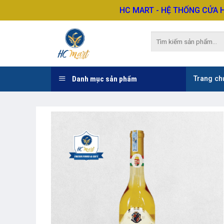
Skip
HC MART - HỆ THỐNG CỬA 
to
content
Tìm
kiếm:
Danh mục sản phẩm
Trang ch