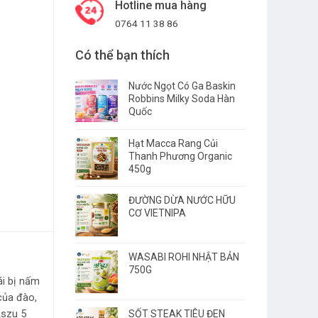
Hotline mua hàng
0764 11 38 86
Có thể bạn thích
Nước Ngọt Có Ga Baskin
Robbins Milky Soda Hàn
Quốc
Hạt Macca Rang Củi
Thanh Phương Organic
450g
ĐƯỜNG DỪA NƯỚC HỮU
CƠ VIETNIPA
WASABI ROHI NHẬT BẢN
750G
ái bị nấm
của đào,
SỐT STEAK TIÊU ĐEN
Aszu 5