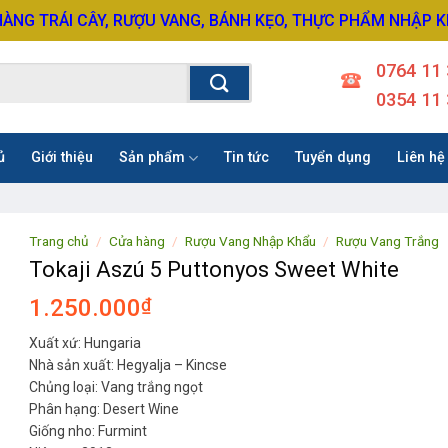
HÀNG TRÁI CÂY, RƯỢU VANG, BÁNH KẸO, THỰC PHẨM NHẬP 
0764 11 
0354 11 
ủ
Giới thiệu
Sản phẩm
Tin tức
Tuyển dụng
Liên hệ
Trang chủ
/
Cửa hàng
/
Rượu Vang Nhập Khẩu
/
Rượu Vang Trắng
Tokaji Aszú 5 Puttonyos Sweet White
1.250.000
₫
Xuất xứ: Hungaria
Nhà sản xuất: Hegyalja – Kincse
Chủng loại: Vang trắng ngọt
Phân hạng: Desert Wine
Giống nho: Furmint