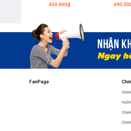
0
₫
450.000
₫
490.00
FanPage
Chí
Chính
Hướn
Chính
Chính