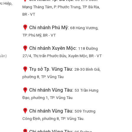
ớc Hiệp,
Mạng Tháng Tám, P. Phước Trung, TP. Bà Rịa,
BR - VT
Chi nhánh Phú Mỹ:
68 Hùng Vương,
TP. Phú Mỹ, BR - VT
Chi nhánh Xuyên Mộc:
118 Đường
27/4, Thị trấn Phước Bửu, Xuyên Mộc, BR - VT
uần)
Trụ sở Tp. Vũng Tàu:
28-30 Bình Giã,
phường 8, TP. Vũng Tàu
Chi nhánh Vũng Tàu:
53 Trần Hưng
Đạo, phường 1, TP. Vũng Tàu.
Chi nhánh Vũng Tàu:
509 Trương
Công Định, phường 8, TP. Vũng Tàu.
Chi nhánh Vũng Tàu:
95 Đường