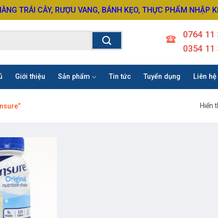
HÀNG TRÁI CÂY, RƯỢU VANG, BÁNH KẸO, THỰC PHẨM NHẬP 
0764 11 
0354 11 
ủ
Giới thiệu
Sản phẩm
Tin tức
Tuyển dụng
Liên hệ
Hiển t
nsure”