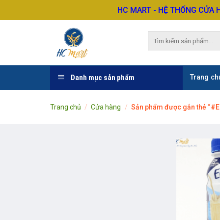
Skip
HC MART - HỆ THỐNG CỬA 
to
content
Tìm
kiếm:
Danh mục sản phẩm
Trang ch
Trang chủ
/
Cửa hàng
/
Sản phẩm được gắn thẻ “#E