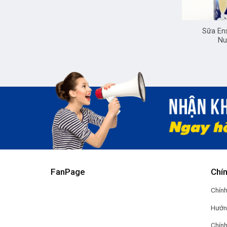
+
Sữa Ens
Nu
FanPage
Chí
Chính
Hướn
Chính