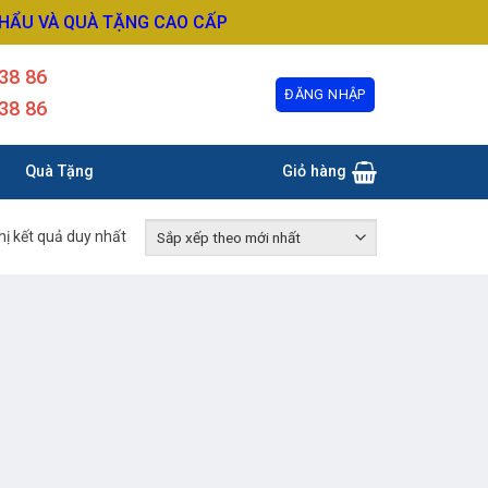
KHẨU VÀ QUÀ TẶNG CAO CẤP
38 86
ĐĂNG NHẬP
38 86
Quà Tặng
Giỏ hàng
hị kết quả duy nhất