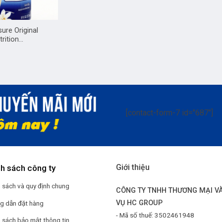
ure Original
trition…
[contact-form-7 id="687"]
Giới thiệu
nh sách công ty
 sách và quy định chung
CÔNG TY TNHH THƯƠNG MẠI VÀ
VỤ HC GROUP
g dẫn đặt hàng
- Mã số thuế: 3502461948
 sách bảo mật thông tin