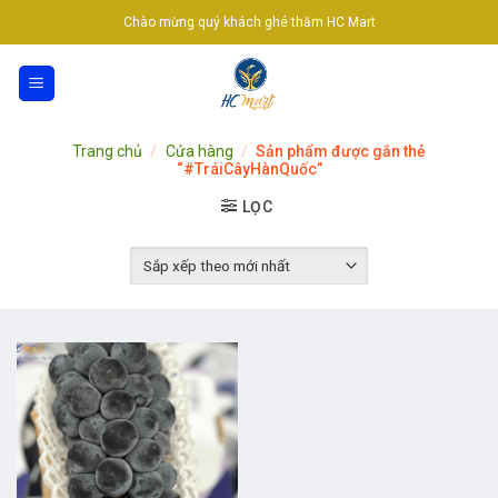
Skip
Chào mừng quý khách ghé thăm HC Mart
to
content
Trang chủ
/
Cửa hàng
/
Sản phẩm được gắn thẻ
“#TráiCâyHànQuốc”
LỌC