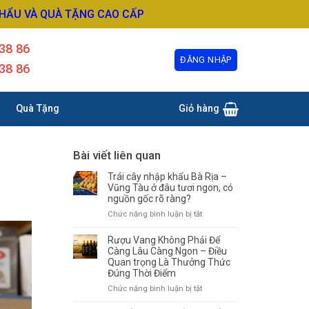
KHẨU VÀ QUÀ TẶNG CAO CẤP
38 86
ĐĂNG NHẬP
38 86
Quà Tặng
Giỏ hàng
Bài viết liên quan
Trái cây nhập khẩu Bà Rịa –
Vũng Tàu ở đâu tươi ngon, có
nguồn gốc rõ ràng?
ở
Chức năng bình luận bị tắt
Trái
cây
Rượu Vang Không Phải Để
nhập
Càng Lâu Càng Ngon – Điều
khẩu
Quan trọng Là Thưởng Thức
Đúng Thời Điểm
Bà
Rịa
ở
Chức năng bình luận bị tắt
–
Rượu
Vũng