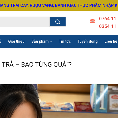
HÀNG TRÁI CÂY, RƯỢU VANG, BÁNH KẸO, THỰC PHẨM NHẬP 
0764 11 
0354 11 
ủ
Giới thiệu
Sản phẩm
Tin tức
Tuyển dụng
Liên hệ
I TRẢ – BAO TỪNG QUẢ”?