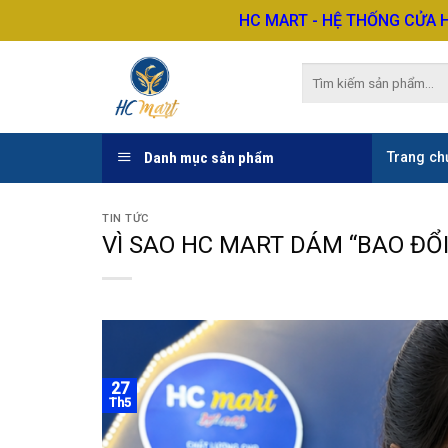
Skip
HC MART - HỆ THỐNG CỬA 
to
content
Tìm
kiếm:
Danh mục sản phẩm
Trang ch
TIN TỨC
VÌ SAO HC MART DÁM “BAO ĐỔ
27
Th5