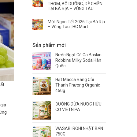
THƠM, BỔ DƯỠNG, DỄ GHIỀN
TẠI BÀ RỊA – VŨNG TÀU
Mứt Ngon Tết 2026 Tại Bà Rịa
– Vũng Tàu | HC Mart
Sản phẩm mới
Nước Ngọt Có Ga Baskin
Robbins Milky Soda Hàn
Quốc
Hạt Macca Rang Củi
hất
Thanh Phương Organic
450g
ĐƯỜNG DỪA NƯỚC HỮU
gia
CƠ VIETNIPA
từng
WASABI ROHI NHẬT BẢN
750G