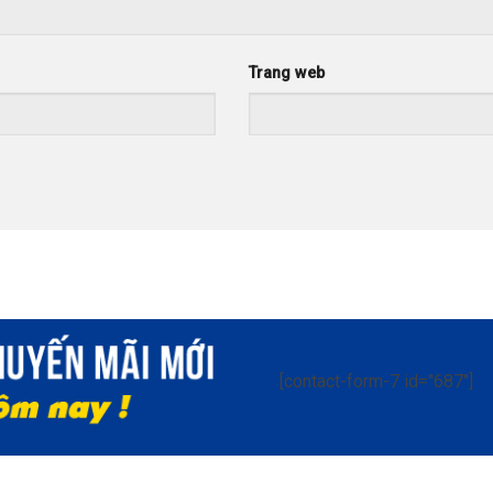
Trang web
[contact-form-7 id="687"]