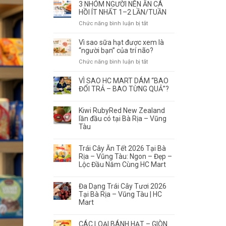
Vang
3 NHÓM NGƯỜI NÊN ĂN CÁ
Tàu
Không
HỒI ÍT NHẤT 1–2 LẦN/TUẦN
ở
Phải
ở
Chức năng bình luận bị tắt
đâu
Để
3
tươi
Càng
NHÓM
Vì sao sữa hạt được xem là
ngon,
Lâu
NGƯỜI
“người bạn” của trí não?
có
Càng
NÊN
nguồn
ở
Chức năng bình luận bị tắt
Ngon
ĂN
gốc
Vì
–
CÁ
rõ
sao
Điều
VÌ SAO HC MART DÁM “BAO
HỒI
ràng?
sữa
Quan
ĐỔI TRẢ – BAO TỪNG QUẢ”?
ÍT
hạt
trọng
NHẤT
được
Là
1–
Kiwi RubyRed New Zealand
xem
Thưởng
2
lần đầu có tại Bà Rịa – Vũng
là
Thức
Tàu
LẦN/TUẦN
“người
Đúng
bạn”
Thời
của
Trái Cây Ăn Tết 2026 Tại Bà
Điểm
Rịa – Vũng Tàu: Ngon – Đẹp –
trí
Lộc Đầu Năm Cùng HC Mart
não?
Đa Dạng Trái Cây Tươi 2026
Tại Bà Rịa – Vũng Tàu | HC
Mart
CÁC LOẠI BÁNH HẠT – GIÒN