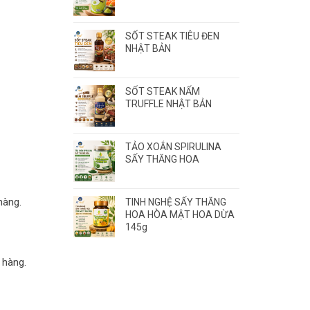
SỐT STEAK TIÊU ĐEN
NHẬT BẢN
SỐT STEAK NẤM
TRUFFLE NHẬT BẢN
TẢO XOẮN SPIRULINA
SẤY THĂNG HOA
hàng.
TINH NGHỆ SẤY THĂNG
HOA HÒA MẬT HOA DỪA
145g
 hàng.