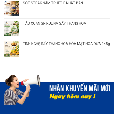
SỐT STEAK NẤM TRUFFLE NHẬT BẢN
TẢO XOẮN SPIRULINA SẤY THĂNG HOA
TINH NGHỆ SẤY THĂNG HOA HÒA MẬT HOA DỪA 145g