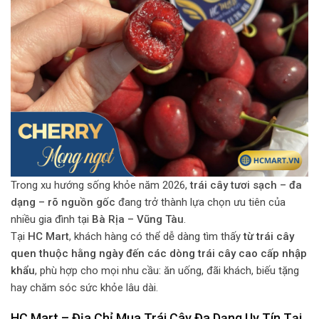
Trong xu hướng sống khỏe năm 2026,
trái cây tươi sạch – đa
dạng – rõ nguồn gốc
đang trở thành lựa chọn ưu tiên của
nhiều gia đình tại
Bà Rịa – Vũng Tàu
.
Tại
HC Mart
,
khách hàng có thể dễ dàng tìm thấy
từ trái cây
quen thuộc hằng ngày đến các dòng trái cây cao cấp nhập
khẩu
, phù hợp cho mọi nhu cầu: ăn uống, đãi khách, biếu tặng
hay chăm sóc sức khỏe lâu dài.
HC Mart – Địa Chỉ Mua Trái Cây Đa Dạng Uy Tín Tại