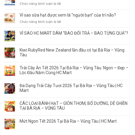
Không
Vũng
ở
Chức năng bình luận bị tắt
Phải
Tàu
3
Để
ở
NHÓM
Vì sao sữa hạt được xem là “người bạn” của trí não?
Càng
đâu
NGƯỜI
Lâu
ở
Chức năng bình luận bị tắt
tươi
NÊN
Càng
Vì
ngon,
ĂN
Ngon
sao
VÌ SAO HC MART DÁM “BAO ĐỔI TRẢ – BAO TỪNG QUẢ”?
có
CÁ
–
sữa
nguồn
HỒI
Điều
hạt
gốc
ÍT
Quan
được
Kiwi RubyRed New Zealand lần đầu có tại Bà Rịa – Vũng
rõ
NHẤT
trọng
xem
Tàu
ràng?
1–
Là
là
2
Thưởng
“người
LẦN/TUẦN
Trái Cây Ăn Tết 2026 Tại Bà Rịa – Vũng Tàu: Ngon – Đẹp –
Thức
bạn”
Lộc Đầu Năm Cùng HC Mart
Đúng
của
Thời
trí
Điểm
não?
Đa Dạng Trái Cây Tươi 2026 Tại Bà Rịa – Vũng Tàu | HC
Mart
CÁC LOẠI BÁNH HẠT – GIÒN THƠM, BỔ DƯỠNG, DỄ GHIỀN
TẠI BÀ RỊA – VŨNG TÀU
Mứt Ngon Tết 2026 Tại Bà Rịa – Vũng Tàu | HC Mart