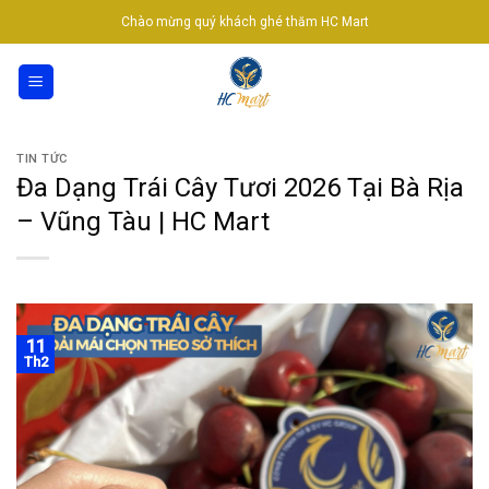
Skip
Chào mừng quý khách ghé thăm HC Mart
to
content
TIN TỨC
Đa Dạng Trái Cây Tươi 2026 Tại Bà Rịa
– Vũng Tàu | HC Mart
11
Th2