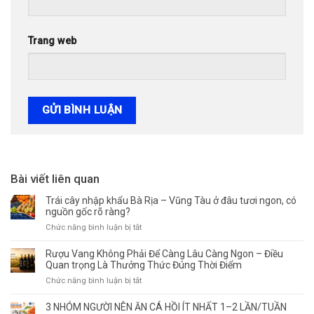
Trang web
Bài viết liên quan
Trái cây nhập khẩu Bà Rịa – Vũng Tàu ở đâu tươi ngon, có
nguồn gốc rõ ràng?
ở
Chức năng bình luận bị tắt
Trái
cây
Rượu Vang Không Phải Để Càng Lâu Càng Ngon – Điều
nhập
Quan trọng Là Thưởng Thức Đúng Thời Điểm
khẩu
ở
Chức năng bình luận bị tắt
Bà
Rượu
Rịa
Vang
3 NHÓM NGƯỜI NÊN ĂN CÁ HỒI ÍT NHẤT 1–2 LẦN/TUẦN
–