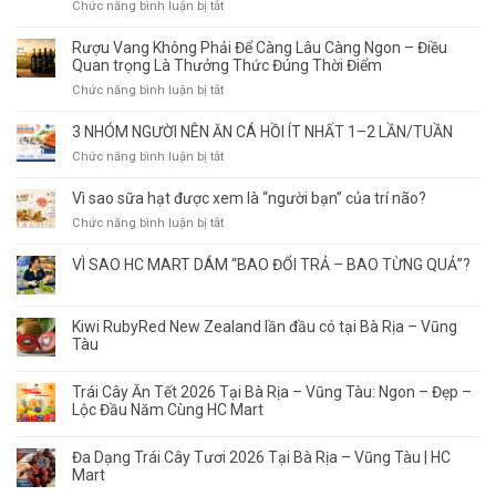
ở
Chức năng bình luận bị tắt
Trái
cây
Rượu Vang Không Phải Để Càng Lâu Càng Ngon – Điều
nhập
Quan trọng Là Thưởng Thức Đúng Thời Điểm
khẩu
ở
Chức năng bình luận bị tắt
Bà
Rượu
Rịa
Vang
3 NHÓM NGƯỜI NÊN ĂN CÁ HỒI ÍT NHẤT 1–2 LẦN/TUẦN
–
Không
Vũng
ở
Chức năng bình luận bị tắt
Phải
Tàu
3
Để
ở
NHÓM
Vì sao sữa hạt được xem là “người bạn” của trí não?
Càng
đâu
NGƯỜI
Lâu
ở
Chức năng bình luận bị tắt
tươi
NÊN
Càng
Vì
ngon,
ĂN
Ngon
sao
VÌ SAO HC MART DÁM “BAO ĐỔI TRẢ – BAO TỪNG QUẢ”?
có
CÁ
–
sữa
nguồn
HỒI
Điều
hạt
gốc
ÍT
Quan
được
Kiwi RubyRed New Zealand lần đầu có tại Bà Rịa – Vũng
rõ
NHẤT
trọng
xem
Tàu
ràng?
1–
Là
là
2
Thưởng
“người
LẦN/TUẦN
Trái Cây Ăn Tết 2026 Tại Bà Rịa – Vũng Tàu: Ngon – Đẹp –
Thức
bạn”
Lộc Đầu Năm Cùng HC Mart
Đúng
của
Thời
trí
Điểm
não?
Đa Dạng Trái Cây Tươi 2026 Tại Bà Rịa – Vũng Tàu | HC
Mart