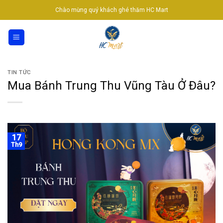
Skip
Chào mừng quý khách ghé thăm HC Mart
to
content
TIN TỨC
Mua Bánh Trung Thu Vũng Tàu Ở Đâu?
17
Th9