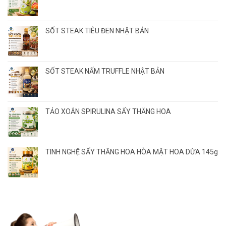
SỐT STEAK TIÊU ĐEN NHẬT BẢN
SỐT STEAK NẤM TRUFFLE NHẬT BẢN
TẢO XOẮN SPIRULINA SẤY THĂNG HOA
TINH NGHỆ SẤY THĂNG HOA HÒA MẬT HOA DỪA 145g