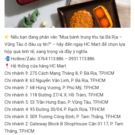
Nếu bạn đang phân vân “Mua bánh trung thu tại Bà Rịa –
Vũng Tàu ở đâu uy tín?” – hãy đến ngay HC Mart để chọn lựa
hộp quà tinh tế, sang trọng và đầy ý nghĩa.
Hotline/Zalo: 0764.113.886 – 0931.113.886
Hệ thống cửa hàng HC Mart
Chi nhánh 9: 275 Cách Mạng Tháng 8, P. Bà Rịa, TP.HCM
Chi nhánh 8: 63 Nguyễn Văn Linh, P. Bà Rịa, TP.HCM
Chi nhánh 7: 68 Hùng Vương, P. Phú Mỹ, TP.HCM
Chi nhánh 6: 118 Đường 27/4, X. Hồ Tràm, TP.HCM
Chi nhánh 5: 53 Trần Hưng Đạo, P. Vũng Tàu, TP.HCM
Chi nhánh 4: 95 Đường 30/04, P. Rạch Rừa, TP.HCM
Chi nhánh 3: 509 Trương Công Định, P. Tam Thắng, TP.HCM
Chi nhánh 2: Gateway Block B ShopHouse Căn 01.17, P. Tam
Thắng, TP.HCM