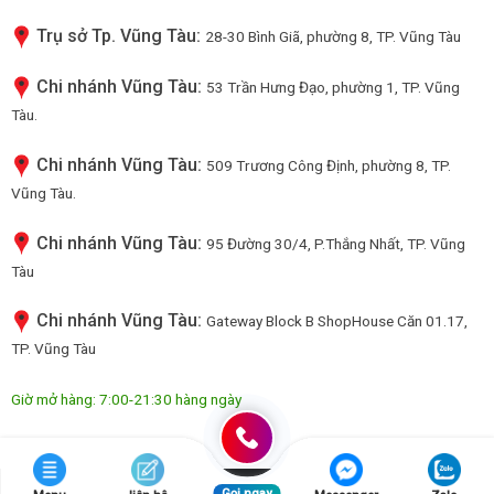
Trụ sở Tp. Vũng Tàu:
28-30 Bình Giã, phường 8, TP. Vũng Tàu
Chi nhánh Vũng Tàu:
53 Trần Hưng Đạo, phường 1, TP. Vũng
Tàu.
Chi nhánh Vũng Tàu:
509 Trương Công Định, phường 8, TP.
Vũng Tàu.
Chi nhánh Vũng Tàu:
95 Đường 30/4, P.Thắng Nhất, TP. Vũng
Tàu
Chi nhánh Vũng Tàu:
Gateway Block B ShopHouse Căn 01.17,
TP. Vũng Tàu
Giờ mở hàng: 7:00-21:30 hàng ngày
© Dựng trang bởi
Happj.net
|
Hcmart.vn
Gọi ngay