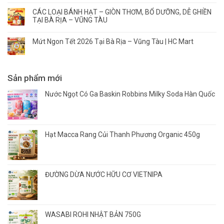
CÁC LOẠI BÁNH HẠT – GIÒN THƠM, BỔ DƯỠNG, DỄ GHIỀN
TẠI BÀ RỊA – VŨNG TÀU
Mứt Ngon Tết 2026 Tại Bà Rịa – Vũng Tàu | HC Mart
Sản phẩm mới
Nước Ngọt Có Ga Baskin Robbins Milky Soda Hàn Quốc
Hạt Macca Rang Củi Thanh Phương Organic 450g
ĐƯỜNG DỪA NƯỚC HỮU CƠ VIETNIPA
WASABI ROHI NHẬT BẢN 750G