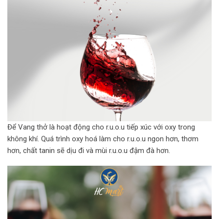
Để Vang thở là hoạt động cho r.u.o.u tiếp xúc với oxy trong
không khí. Quá trình oxy hoá làm cho r.u.o.u ngon hơn, thơm
hơn, chất tanin sẽ dịu đi và mùi r.u.o.u đậm đà hơn.