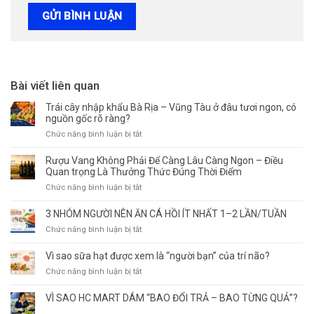
Bài viết liên quan
Trái cây nhập khẩu Bà Rịa – Vũng Tàu ở đâu tươi ngon, có
nguồn gốc rõ ràng?
ở
Chức năng bình luận bị tắt
Trái
cây
Rượu Vang Không Phải Để Càng Lâu Càng Ngon – Điều
nhập
Quan trọng Là Thưởng Thức Đúng Thời Điểm
khẩu
ở
Chức năng bình luận bị tắt
Bà
Rượu
Rịa
Vang
3 NHÓM NGƯỜI NÊN ĂN CÁ HỒI ÍT NHẤT 1–2 LẦN/TUẦN
–
Không
Vũng
ở
Chức năng bình luận bị tắt
Phải
Tàu
3
Để
ở
NHÓM
Vì sao sữa hạt được xem là “người bạn” của trí não?
Càng
đâu
NGƯỜI
Lâu
ở
Chức năng bình luận bị tắt
tươi
NÊN
Càng
Vì
ngon,
ĂN
Ngon
sao
VÌ SAO HC MART DÁM “BAO ĐỔI TRẢ – BAO TỪNG QUẢ”?
có
CÁ
–
sữa
nguồn
HỒI