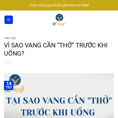
Skip
Chào mừng quý khách ghé thăm HC Mart
to
content
TIN TỨC
VÌ SAO VANG CẦN “THỞ” TRƯỚC KHI
UỐNG?
14
Th7