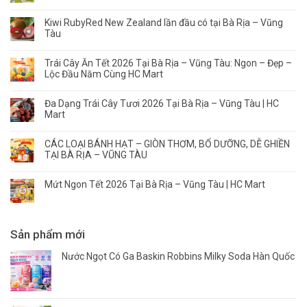
Điều
hạt
gốc
ÍT
Quan
được
Kiwi RubyRed New Zealand lần đầu có tại Bà Rịa – Vũng
rõ
NHẤT
trọng
xem
Tàu
ràng?
1–
Là
là
2
Thưởng
“người
LẦN/TUẦN
Trái Cây Ăn Tết 2026 Tại Bà Rịa – Vũng Tàu: Ngon – Đẹp –
Thức
bạn”
Lộc Đầu Năm Cùng HC Mart
Đúng
của
Thời
trí
Điểm
não?
Đa Dạng Trái Cây Tươi 2026 Tại Bà Rịa – Vũng Tàu | HC
Mart
CÁC LOẠI BÁNH HẠT – GIÒN THƠM, BỔ DƯỠNG, DỄ GHIỀN
TẠI BÀ RỊA – VŨNG TÀU
Mứt Ngon Tết 2026 Tại Bà Rịa – Vũng Tàu | HC Mart
Sản phẩm mới
Nước Ngọt Có Ga Baskin Robbins Milky Soda Hàn Quốc