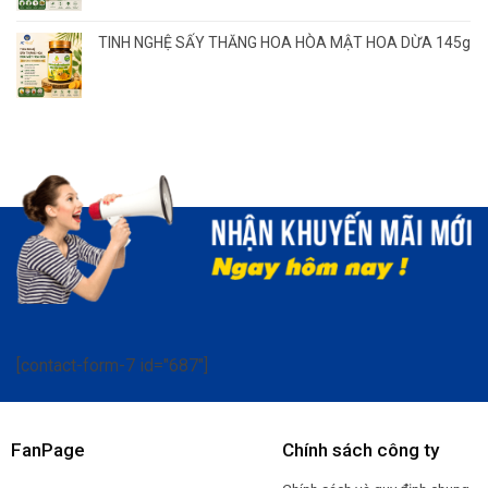
TINH NGHỆ SẤY THĂNG HOA HÒA MẬT HOA DỪA 145g
[contact-form-7 id="687"]
FanPage
Chính sách công ty