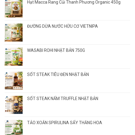
Hạt Macca Rang Củi Thanh Phương Organic 450g
ĐƯỜNG DỪA NƯỚC HỮU CƠ VIETNIPA
WASABI ROHI NHẬT BẢN 750G
SỐT STEAK TIÊU ĐEN NHẬT BẢN
SỐT STEAK NẤM TRUFFLE NHẬT BẢN
TẢO XOẮN SPIRULINA SẤY THĂNG HOA