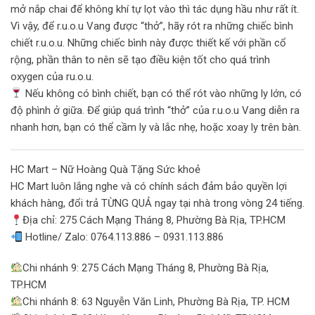
mở nắp chai để không khí tự lọt vào thì tác dụng hầu như rất ít.
Vì vậy, để r.u.o.u Vang được “thở”, hãy rót ra những chiếc bình
chiết r.u.o.u. Những chiếc bình này được thiết kế với phần cổ
rộng, phần thân to nên sẽ tạo điều kiện tốt cho quá trình
oxygen của ru.o.u.
Nếu không có bình chiết, bạn có thể rót vào những ly lớn, có
độ phình ở giữa. Để giúp quá trình “thở” của r.u.o.u Vang diễn ra
nhanh hơn, bạn có thể cầm ly và lắc nhẹ, hoặc xoay ly trên bàn.
HC Mart – Nữ Hoàng Quà Tặng Sức khoẻ
HC Mart luôn lắng nghe và có chính sách đảm bảo quyền lợi
khách hàng, đổi trả TỪNG QUẢ ngay tại nhà trong vòng 24 tiếng.
Địa chỉ: 275 Cách Mạng Tháng 8, Phường Bà Rịa, TP.HCM
Hotline/ Zalo: 0764.113.886 – 0931.113.886
Chi nhánh 9: 275 Cách Mạng Tháng 8, Phường Bà Rịa,
TP.HCM
Chi nhánh 8: 63 Nguyễn Văn Linh, Phường Bà Rịa, TP. HCM