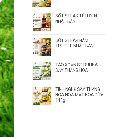
SỐT STEAK TIÊU ĐEN
NHẬT BẢN
SỐT STEAK NẤM
TRUFFLE NHẬT BẢN
TẢO XOẮN SPIRULINA
SẤY THĂNG HOA
TINH NGHỆ SẤY THĂNG
HOA HÒA MẬT HOA DỪA
145g