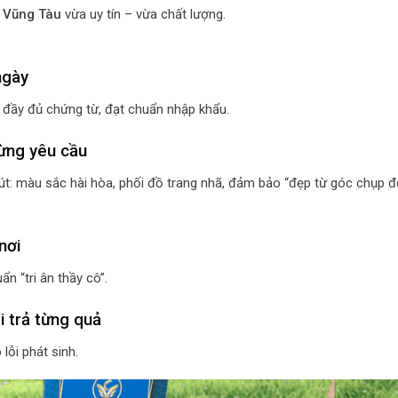
 Vũng Tàu
vừa uy tín – vừa chất lượng.
ngày
, đầy đủ chứng từ, đạt chuẩn nhập khẩu.
từng yêu cầu
t: màu sắc hài hòa, phối đồ trang nhã, đảm bảo “đẹp từ góc chụp 
nơi
n “tri ân thầy cô”.
i trả từng quả
lỗi phát sinh.