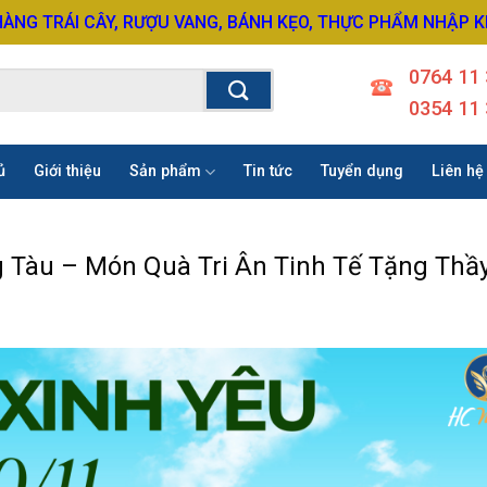
HÀNG TRÁI CÂY, RƯỢU VANG, BÁNH KẸO, THỰC PHẨM NHẬP 
0764 11 
0354 11 
ủ
Giới thiệu
Sản phẩm
Tin tức
Tuyển dụng
Liên hệ
g Tàu – Món Quà Tri Ân Tinh Tế Tặng Thầ