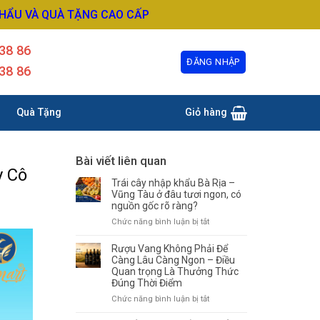
KHẨU VÀ QUÀ TẶNG CAO CẤP
38 86
ĐĂNG NHẬP
38 86
Quà Tặng
Giỏ hàng
Bài viết liên quan
y Cô
Trái cây nhập khẩu Bà Rịa –
Vũng Tàu ở đâu tươi ngon, có
nguồn gốc rõ ràng?
ở
Chức năng bình luận bị tắt
Trái
cây
Rượu Vang Không Phải Để
nhập
Càng Lâu Càng Ngon – Điều
khẩu
Quan trọng Là Thưởng Thức
Đúng Thời Điểm
Bà
Rịa
ở
Chức năng bình luận bị tắt
–
Rượu
Vũng