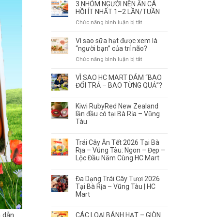
Vang
3 NHÓM NGƯỜI NÊN ĂN CÁ
Tàu
Không
HỒI ÍT NHẤT 1–2 LẦN/TUẦN
ở
Phải
ở
Chức năng bình luận bị tắt
đâu
Để
3
tươi
Càng
NHÓM
Vì sao sữa hạt được xem là
ngon,
Lâu
NGƯỜI
“người bạn” của trí não?
có
Càng
NÊN
nguồn
ở
Chức năng bình luận bị tắt
Ngon
ĂN
gốc
Vì
–
CÁ
rõ
sao
Điều
VÌ SAO HC MART DÁM “BAO
HỒI
ràng?
sữa
Quan
ĐỔI TRẢ – BAO TỪNG QUẢ”?
ÍT
hạt
trọng
NHẤT
được
Là
1–
Kiwi RubyRed New Zealand
xem
Thưởng
2
lần đầu có tại Bà Rịa – Vũng
là
Thức
Tàu
LẦN/TUẦN
“người
Đúng
bạn”
Thời
của
Trái Cây Ăn Tết 2026 Tại Bà
Điểm
Rịa – Vũng Tàu: Ngon – Đẹp –
trí
Lộc Đầu Năm Cùng HC Mart
não?
Đa Dạng Trái Cây Tươi 2026
Tại Bà Rịa – Vũng Tàu | HC
Mart
m dẫn
CÁC LOẠI BÁNH HẠT – GIÒN