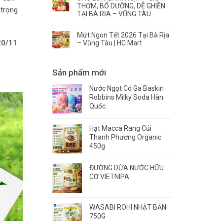
THƠM, BỔ DƯỠNG, DỄ GHIỀN
 trọng
TẠI BÀ RỊA – VŨNG TÀU
Mứt Ngon Tết 2026 Tại Bà Rịa
20/11
– Vũng Tàu | HC Mart
Sản phẩm mới
Nước Ngọt Có Ga Baskin
Robbins Milky Soda Hàn
Quốc
Hạt Macca Rang Củi
Thanh Phương Organic
450g
ĐƯỜNG DỪA NƯỚC HỮU
CƠ VIETNIPA
WASABI ROHI NHẬT BẢN
750G