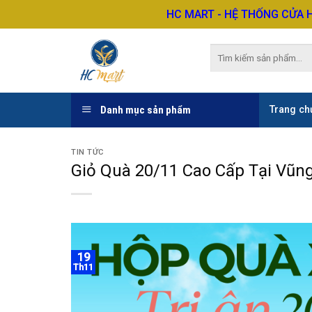
Skip
HC MART - HỆ THỐNG CỬA 
to
content
Tìm
kiếm:
Danh mục sản phẩm
Trang ch
TIN TỨC
Giỏ Quà 20/11 Cao Cấp Tại Vũn
19
Th11