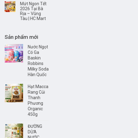
Mứt Ngon Tết
2026 Tại Bà
Rịa – Vũng
Tàu | HC Mart
Sản phẩm mới
Nước Ngọt
Có Ga
Baskin
Robbins
Milky Soda
Hàn Quốc
Hạt Macca
Rang Củi
Thanh
Phương
Organic
450g
ĐƯỜNG
DỪA
NƯỚC