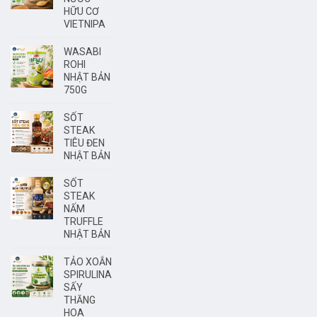
HỮU CƠ
VIETNIPA
WASABI
ROHI
NHẬT BẢN
750G
SỐT
STEAK
TIÊU ĐEN
NHẬT BẢN
SỐT
STEAK
NẤM
TRUFFLE
NHẬT BẢN
TẢO XOẮN
SPIRULINA
SẤY
THĂNG
HOA