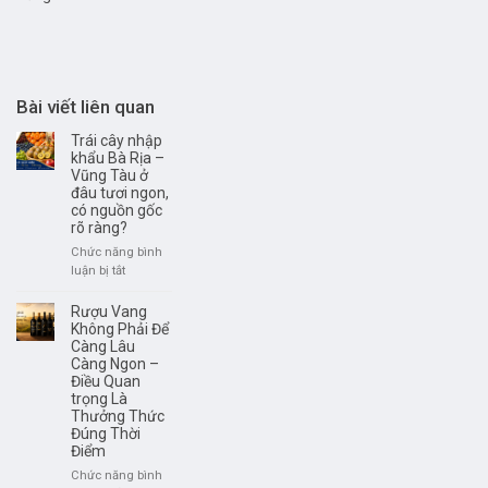
Bài viết liên quan
Trái cây nhập
khẩu Bà Rịa –
Vũng Tàu ở
đâu tươi ngon,
có nguồn gốc
rõ ràng?
Chức năng bình
ở
luận bị tắt
Trái
cây
Rượu Vang
nhập
Không Phải Để
khẩu
Càng Lâu
Càng Ngon –
Bà
Điều Quan
Rịa
trọng Là
–
Thưởng Thức
Vũng
Đúng Thời
Tàu
Điểm
ở
đâu
Chức năng bình