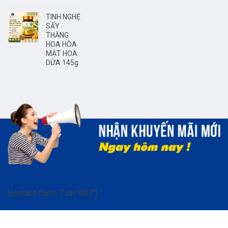
TINH NGHỆ
SẤY
THĂNG
HOA HÒA
MẬT HOA
DỪA 145g
[contact-form-7 id="687"]