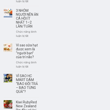
tươi
ở
luận bị tắt
ngon,
Rượu
có
Vang
3 NHÓM
nguồn
Không
NGƯỜI NÊN ĂN
gốc
Phải
CÁ HỒI ÍT
rõ
NHẤT 1–2
Để
LẦN/TUẦN
ràng?
Càng
Lâu
Chức năng bình
Càng
ở
luận bị tắt
Ngon
3
–
NHÓM
Vì sao sữa hạt
Điều
NGƯỜI
được xem là
Quan
NÊN
“người bạn”
trọng
của trí não?
ĂN
Là
CÁ
Chức năng bình
Thưởng
HỒI
ở
luận bị tắt
Thức
ÍT
Vì
Đúng
NHẤT
sao
VÌ SAO HC
Thời
1–
sữa
MART DÁM
Điểm
2
hạt
“BAO ĐỔI TRẢ
LẦN/TUẦN
– BAO TỪNG
được
QUẢ”?
xem
là
“người
Kiwi RubyRed
bạn”
New Zealand
của