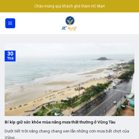
Skip
Chào mừng quý khách ghé thăm HC Mart
to
content
30
Th5
Bí kíp giữ sức khỏe mùa nắng mưa thất thường ở Vũng Tàu
Dưới tiết trời nắng chang chang xen lẫn những cơn mưa bất chợt của
Vũng ...