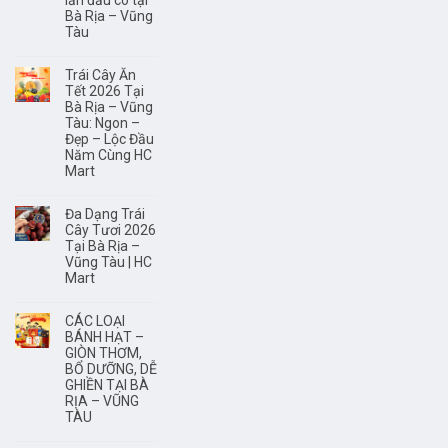
lần đầu có tại
trí
Bà Rịa – Vũng
não?
Tàu
Trái Cây Ăn
Tết 2026 Tại
Bà Rịa – Vũng
Tàu: Ngon –
Đẹp – Lộc Đầu
Năm Cùng HC
Mart
Đa Dạng Trái
Cây Tươi 2026
Tại Bà Rịa –
Vũng Tàu | HC
Mart
CÁC LOẠI
BÁNH HẠT –
GIÒN THƠM,
BỔ DƯỠNG, DỄ
GHIỀN TẠI BÀ
RỊA – VŨNG
TÀU