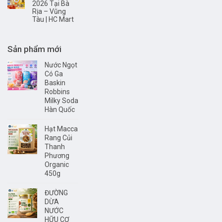
2026 Tại Bà
Rịa – Vũng
Tàu | HC Mart
Sản phẩm mới
Nước Ngọt
Có Ga
Baskin
Robbins
Milky Soda
Hàn Quốc
Hạt Macca
Rang Củi
Thanh
Phương
Organic
450g
ĐƯỜNG
DỪA
NƯỚC
HỮU CƠ