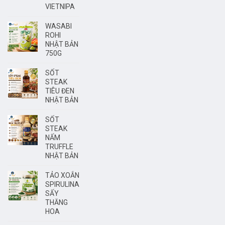
VIETNIPA
WASABI
ROHI
NHẬT BẢN
750G
SỐT
STEAK
TIÊU ĐEN
NHẬT BẢN
SỐT
STEAK
NẤM
TRUFFLE
NHẬT BẢN
TẢO XOẮN
SPIRULINA
SẤY
THĂNG
HOA