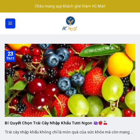
Skip
Chào mừng quý khách ghé thăm HC Mart
to
content
23
Th11
Bí Quyết Chọn Trái Cây Nhập Khẩu Tươi Ngon
Trái cây nhập khẩu không chỉ là món quà của sức khỏe mà còn mang ...