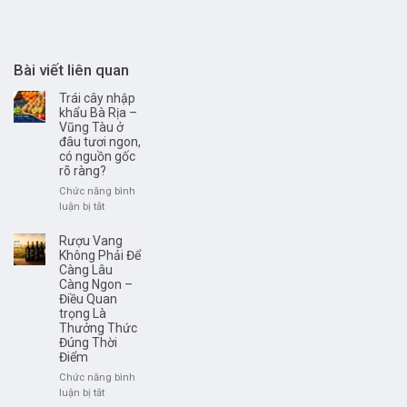
Bài viết liên quan
Trái cây nhập
khẩu Bà Rịa –
Vũng Tàu ở
đâu tươi ngon,
có nguồn gốc
rõ ràng?
Chức năng bình
ở
luận bị tắt
Trái
cây
Rượu Vang
nhập
Không Phải Để
khẩu
Càng Lâu
Càng Ngon –
Bà
Điều Quan
Rịa
trọng Là
–
Thưởng Thức
Vũng
Đúng Thời
Tàu
Điểm
ở
đâu
Chức năng bình
tươi
ở
luận bị tắt
ngon,