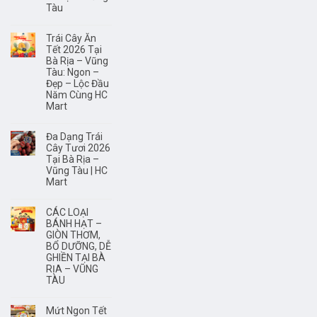
não?
Tàu
Trái Cây Ăn
Tết 2026 Tại
Bà Rịa – Vũng
Tàu: Ngon –
Đẹp – Lộc Đầu
Năm Cùng HC
Mart
Đa Dạng Trái
Cây Tươi 2026
Tại Bà Rịa –
Vũng Tàu | HC
Mart
CÁC LOẠI
BÁNH HẠT –
GIÒN THƠM,
BỔ DƯỠNG, DỄ
GHIỀN TẠI BÀ
RỊA – VŨNG
TÀU
Mứt Ngon Tết