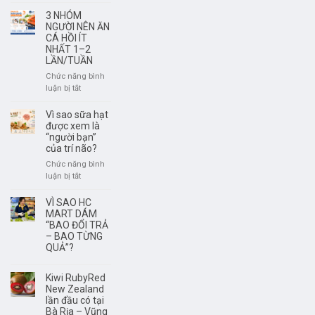
Rượu
có
Vang
3 NHÓM
nguồn
Không
NGƯỜI NÊN ĂN
gốc
Phải
CÁ HỒI ÍT
rõ
NHẤT 1–2
Để
LẦN/TUẦN
ràng?
Càng
Lâu
Chức năng bình
Càng
ở
luận bị tắt
Ngon
3
–
NHÓM
Vì sao sữa hạt
Điều
NGƯỜI
được xem là
Quan
NÊN
“người bạn”
trọng
của trí não?
ĂN
Là
CÁ
Chức năng bình
Thưởng
HỒI
ở
luận bị tắt
Thức
ÍT
Vì
Đúng
NHẤT
sao
VÌ SAO HC
Thời
1–
sữa
MART DÁM
Điểm
2
hạt
“BAO ĐỔI TRẢ
LẦN/TUẦN
– BAO TỪNG
được
QUẢ”?
xem
là
“người
Kiwi RubyRed
bạn”
New Zealand
của
lần đầu có tại
trí
Bà Rịa – Vũng