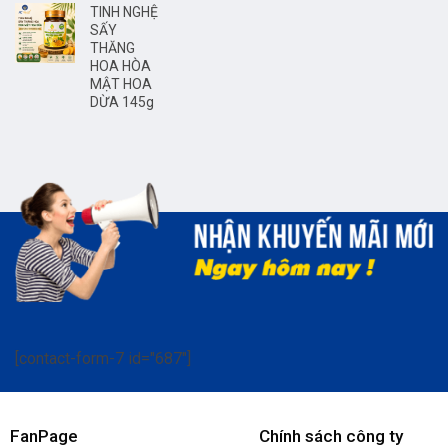
TINH NGHỆ
SẤY
THĂNG
HOA HÒA
MẬT HOA
DỪA 145g
[contact-form-7 id="687"]
FanPage
Chính sách công ty