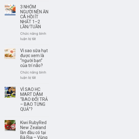
Rượu
có
Vang
3 NHÓM
nguồn
Không
NGƯỜI NÊN ĂN
gốc
Phải
CÁ HỒI ÍT
rõ
NHẤT 1–2
Để
LẦN/TUẦN
ràng?
Càng
Lâu
Chức năng bình
Càng
ở
luận bị tắt
Ngon
3
–
NHÓM
Vì sao sữa hạt
Điều
NGƯỜI
được xem là
Quan
NÊN
“người bạn”
trọng
của trí não?
ĂN
Là
CÁ
Chức năng bình
Thưởng
HỒI
ở
luận bị tắt
Thức
ÍT
Vì
Đúng
NHẤT
sao
VÌ SAO HC
Thời
1–
sữa
MART DÁM
Điểm
2
hạt
“BAO ĐỔI TRẢ
LẦN/TUẦN
– BAO TỪNG
được
QUẢ”?
xem
là
“người
Kiwi RubyRed
bạn”
New Zealand
của
lần đầu có tại
trí
Bà Rịa – Vũng