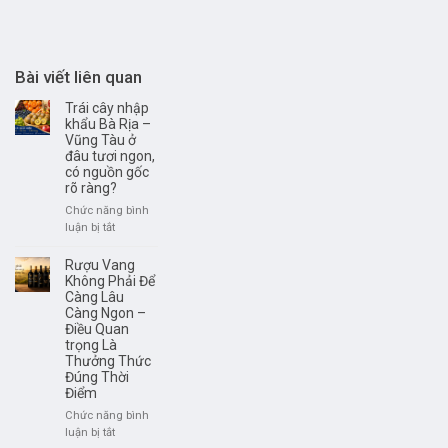
Bài viết liên quan
Trái cây nhập
khẩu Bà Rịa –
Vũng Tàu ở
đâu tươi ngon,
có nguồn gốc
rõ ràng?
Chức năng bình
ở
luận bị tắt
Trái
cây
Rượu Vang
nhập
Không Phải Để
khẩu
Càng Lâu
Càng Ngon –
Bà
Điều Quan
Rịa
trọng Là
–
Thưởng Thức
Vũng
Đúng Thời
Tàu
Điểm
ở
đâu
Chức năng bình
tươi
ở
luận bị tắt
ngon,