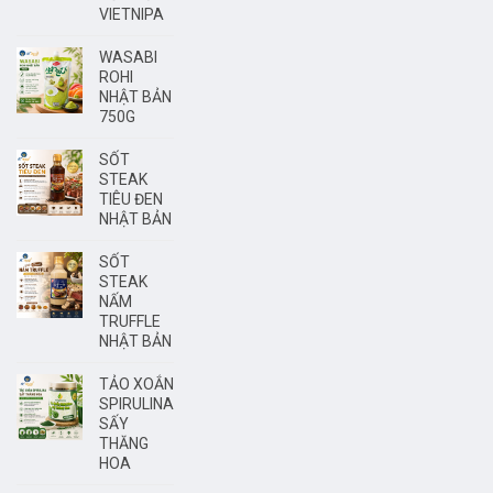
VIETNIPA
WASABI
ROHI
NHẬT BẢN
750G
SỐT
STEAK
TIÊU ĐEN
NHẬT BẢN
SỐT
STEAK
NẤM
TRUFFLE
NHẬT BẢN
TẢO XOẮN
SPIRULINA
SẤY
THĂNG
HOA