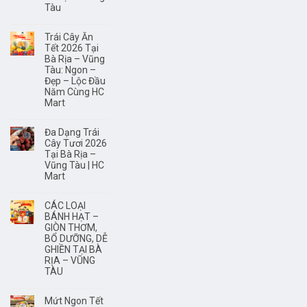
não?
Tàu
Trái Cây Ăn
Tết 2026 Tại
Bà Rịa – Vũng
Tàu: Ngon –
Đẹp – Lộc Đầu
Năm Cùng HC
Mart
Đa Dạng Trái
Cây Tươi 2026
Tại Bà Rịa –
Vũng Tàu | HC
Mart
CÁC LOẠI
BÁNH HẠT –
GIÒN THƠM,
BỔ DƯỠNG, DỄ
GHIỀN TẠI BÀ
RỊA – VŨNG
TÀU
Mứt Ngon Tết