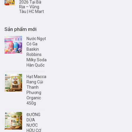
2026 Tại Bà
Rịa – Vũng
Tàu | HC Mart
Sản phẩm mới
Nước Ngọt
Có Ga
Baskin
Robbins
Milky Soda
Hàn Quốc
Hạt Macca
Rang Củi
Thanh
Phương
Organic
450g
ĐƯỜNG
DỪA
NƯỚC
HỮU CƠ