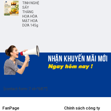
TINH NGHỆ
SẤY
THĂNG
HOA HÒA
MẬT HOA
DỪA 145g
[contact-form-7 id="687"]
FanPage
Chính sách công ty