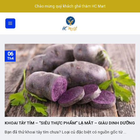
Skip
Chào mừng quý khách ghé thăm HC Mart
to
content
06
Th4
KHOAI TÂY TÍM – “SIÊU THỰC PHẨM” LẠ MẮT – GIÀU DINH DƯỠNG
Bạn đã thử khoai tây tím chưa? Loại củ đặc biệt có nguồn gốc từ ...