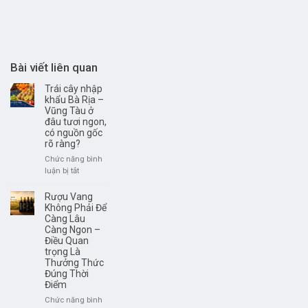
Bài viết liên quan
Trái cây nhập
khẩu Bà Rịa –
Vũng Tàu ở
đâu tươi ngon,
có nguồn gốc
rõ ràng?
Chức năng bình
ở
luận bị tắt
Trái
cây
Rượu Vang
nhập
Không Phải Để
khẩu
Càng Lâu
Càng Ngon –
Bà
Điều Quan
Rịa
trọng Là
–
Thưởng Thức
Vũng
Đúng Thời
Tàu
Điểm
ở
đâu
Chức năng bình