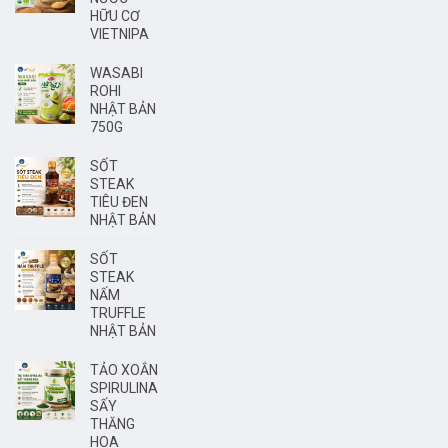
HỮU CƠ
VIETNIPA
WASABI
ROHI
NHẬT BẢN
750G
SỐT
STEAK
TIÊU ĐEN
NHẬT BẢN
SỐT
STEAK
NẤM
TRUFFLE
NHẬT BẢN
TẢO XOẮN
SPIRULINA
SẤY
THĂNG
HOA