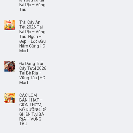
lần đầu có tại
trí
Bà Rịa – Vũng
não?
Tàu
Trái Cây Ăn
Tết 2026 Tại
Bà Rịa – Vũng
Tàu: Ngon –
Đẹp – Lộc Đầu
Năm Cùng HC
Mart
Đa Dạng Trái
Cây Tươi 2026
Tại Bà Rịa –
Vũng Tàu | HC
Mart
CÁC LOẠI
BÁNH HẠT –
GIÒN THƠM,
BỔ DƯỠNG, DỄ
GHIỀN TẠI BÀ
RỊA – VŨNG
TÀU