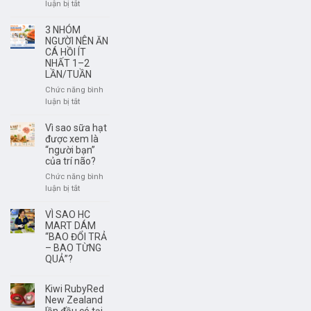
tươi
ở
luận bị tắt
ngon,
Rượu
có
Vang
3 NHÓM
nguồn
Không
NGƯỜI NÊN ĂN
gốc
Phải
CÁ HỒI ÍT
rõ
NHẤT 1–2
Để
LẦN/TUẦN
ràng?
Càng
Lâu
Chức năng bình
Càng
ở
luận bị tắt
Ngon
3
–
NHÓM
Vì sao sữa hạt
Điều
NGƯỜI
được xem là
Quan
NÊN
“người bạn”
trọng
của trí não?
ĂN
Là
CÁ
Chức năng bình
Thưởng
HỒI
ở
luận bị tắt
Thức
ÍT
Vì
Đúng
NHẤT
sao
VÌ SAO HC
Thời
1–
sữa
MART DÁM
Điểm
2
hạt
“BAO ĐỔI TRẢ
LẦN/TUẦN
– BAO TỪNG
được
QUẢ”?
xem
là
“người
Kiwi RubyRed
bạn”
New Zealand
của