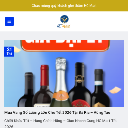
Skip
Chào mừng quý khách ghé thăm HC Mart
to
content
21
Th1
Mua Vang Số Lượng Lớn Cho Tết 2026 Tại Bà Rịa – Vũng Tàu
Chiết Khấu Tốt – Hàng Chính Hãng – Giao Nhanh Cùng HC Mart Tết
2026 ...