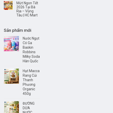
Mứt Ngon Tết
2026 Tại Bà
Rịa – Vũng
Tàu | HC Mart
Sản phẩm mới
Nước Ngọt
Có Ga
Baskin
Robbins
Milky Soda
Hàn Quốc
Hạt Macca
Rang Củi
Thanh
Phương
Organic
450g
ĐƯỜNG
DỪA
NƯỚC