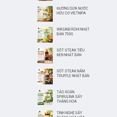
ĐƯỜNG DỪA NƯỚC
HỮU CƠ VIETNIPA
WASABI ROHI NHẬT
BẢN 750G
SỐT STEAK TIÊU
ĐEN NHẬT BẢN
SỐT STEAK NẤM
TRUFFLE NHẬT BẢN
TẢO XOẮN
SPIRULINA SẤY
THĂNG HOA
TINH NGHỆ SẤY