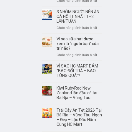
ở
Chức năng bình luận bị tắt
Vũng
Rượu
Tàu
Vang
3 NHÓM NGƯỜI NÊN ĂN
ở
Không
CÁ HỒI ÍT NHẤT 1–2
đâu
Phải
LẦN/TUẦN
tươi
Để
ở
Chức năng bình luận bị tắt
ngon,
Càng
3
có
Lâu
NHÓM
Vì sao sữa hạt được
nguồn
Càng
NGƯỜI
xem là “người bạn” của
gốc
Ngon
NÊN
trí não?
rõ
–
ĂN
ràng?
ở
Chức năng bình luận bị tắt
Điều
CÁ
Vì
Quan
HỒI
sao
VÌ SAO HC MART DÁM
trọng
ÍT
sữa
“BAO ĐỔI TRẢ – BAO
Là
NHẤT
hạt
TỪNG QUẢ”?
Thưởng
1–
được
Thức
2
xem
Đúng
Kiwi RubyRed New
LẦN/TUẦN
là
Thời
Zealand lần đầu có tại
“người
Điểm
Bà Rịa – Vũng Tàu
bạn”
của
Trái Cây Ăn Tết 2026 Tại
trí
Bà Rịa – Vũng Tàu: Ngon
não?
– Đẹp – Lộc Đầu Năm
Cùng HC Mart