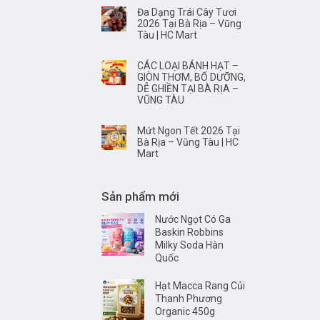
Đa Dạng Trái Cây Tươi
2026 Tại Bà Rịa – Vũng
Tàu | HC Mart
CÁC LOẠI BÁNH HẠT –
GIÒN THƠM, BỔ DƯỠNG,
DỄ GHIỀN TẠI BÀ RỊA –
VŨNG TÀU
Mứt Ngon Tết 2026 Tại
Bà Rịa – Vũng Tàu | HC
Mart
Sản phẩm mới
Nước Ngọt Có Ga
Baskin Robbins
Milky Soda Hàn
Quốc
Hạt Macca Rang Củi
Thanh Phương
Organic 450g