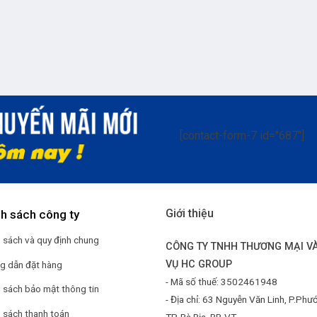
[contact-form-7 id="687"]
Giới thiệu
nh sách công ty
 sách và quy định chung
CÔNG TY TNHH THƯƠNG MẠI VÀ
VỤ HC GROUP
g dẫn đặt hàng
- Mã số thuế: 3502461948
 sách bảo mật thông tin
- Địa chỉ: 63 Nguyễn Văn Linh, P.Phư
 sách thanh toán
TP. Bà Rịa, BR-VT.