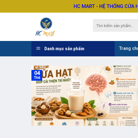
Skip
HC MART - HỆ THỐNG CỬA 
to
content
Tìm
kiếm:
Danh mục sản phẩm
Trang ch
04
Th6