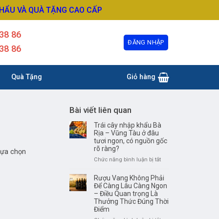
KHẨU VÀ QUÀ TẶNG CAO CẤP
38 86
ĐĂNG NHẬP
38 86
Quà Tặng
Giỏ hàng
Bài viết liên quan
Trái cây nhập khẩu Bà
Rịa – Vũng Tàu ở đâu
tươi ngon, có nguồn gốc
rõ ràng?
lựa chọn
ở
Chức năng bình luận bị tắt
Trái
cây
Rượu Vang Không Phải
nhập
Để Càng Lâu Càng Ngon
khẩu
– Điều Quan trọng Là
Thưởng Thức Đúng Thời
Bà
Điểm
Rịa
–