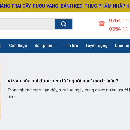
HÀNG TRÁI CÂY, RƯỢU VANG, BÁNH KẸO, THỰC PHẨM NHẬP 
0764 11 
0354 11 
ủ
Giới thiệu
Sản phẩm
Tin tức
Tuyển dụng
Liên hệ
Vì sao sữa hạt được xem là “người bạn” của trí não?
Trong những năm gần đây, sữa hạt ngày càng được nhiều người 
như ...