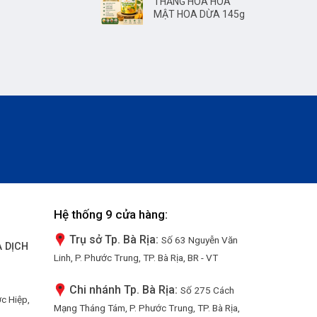
THĂNG HOA HÒA
MẬT HOA DỪA 145g
Hệ thống 9 cửa hàng:
Trụ sở Tp. Bà Rịa:
Số 63 Nguyễn Văn
 DỊCH
Linh, P. Phước Trung, TP. Bà Rịa, BR - VT
Chi nhánh Tp. Bà Rịa:
Số 275 Cách
ớc Hiệp,
Mạng Tháng Tám, P. Phước Trung, TP. Bà Rịa,