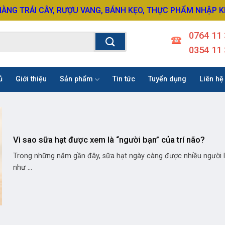
HÀNG TRÁI CÂY, RƯỢU VANG, BÁNH KẸO, THỰC PHẨM NHẬP 
0764 11 
0354 11 
ủ
Giới thiệu
Sản phẩm
Tin tức
Tuyển dụng
Liên hệ
Vì sao sữa hạt được xem là “người bạn” của trí não?
Trong những năm gần đây, sữa hạt ngày càng được nhiều người 
như ...