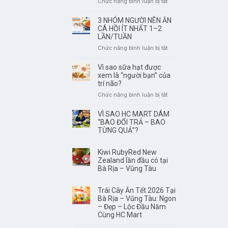
ở
Chức năng bình luận bị tắt
Vũng
Rượu
Tàu
Vang
3 NHÓM NGƯỜI NÊN ĂN
ở
Không
CÁ HỒI ÍT NHẤT 1–2
đâu
Phải
LẦN/TUẦN
tươi
Để
ở
Chức năng bình luận bị tắt
ngon,
Càng
3
có
Lâu
NHÓM
Vì sao sữa hạt được
nguồn
Càng
NGƯỜI
xem là “người bạn” của
gốc
Ngon
NÊN
trí não?
rõ
–
ĂN
ràng?
ở
Chức năng bình luận bị tắt
Điều
CÁ
Vì
Quan
HỒI
sao
VÌ SAO HC MART DÁM
trọng
ÍT
sữa
“BAO ĐỔI TRẢ – BAO
Là
NHẤT
hạt
TỪNG QUẢ”?
Thưởng
1–
được
Thức
2
xem
Đúng
Kiwi RubyRed New
LẦN/TUẦN
là
Thời
Zealand lần đầu có tại
“người
Điểm
Bà Rịa – Vũng Tàu
bạn”
của
Trái Cây Ăn Tết 2026 Tại
trí
Bà Rịa – Vũng Tàu: Ngon
não?
– Đẹp – Lộc Đầu Năm
Cùng HC Mart