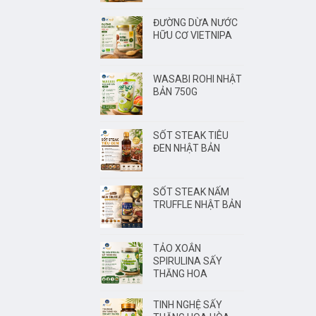
ĐƯỜNG DỪA NƯỚC
HỮU CƠ VIETNIPA
WASABI ROHI NHẬT
BẢN 750G
SỐT STEAK TIÊU
ĐEN NHẬT BẢN
SỐT STEAK NẤM
TRUFFLE NHẬT BẢN
TẢO XOẮN
SPIRULINA SẤY
THĂNG HOA
TINH NGHỆ SẤY