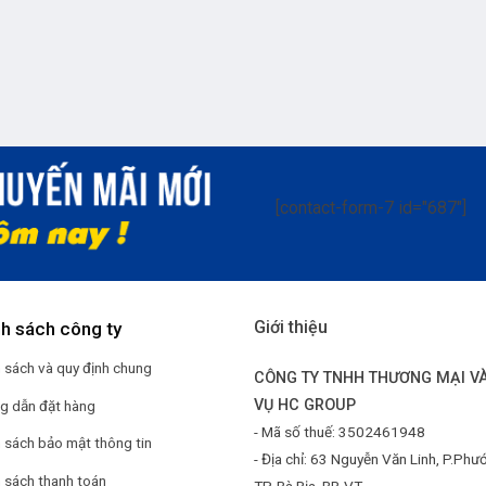
[contact-form-7 id="687"]
Giới thiệu
nh sách công ty
 sách và quy định chung
CÔNG TY TNHH THƯƠNG MẠI VÀ
VỤ HC GROUP
g dẫn đặt hàng
- Mã số thuế: 3502461948
 sách bảo mật thông tin
- Địa chỉ: 63 Nguyễn Văn Linh, P.Phư
 sách thanh toán
TP. Bà Rịa, BR-VT.