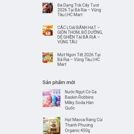
Đa Dạng Trái Cây Tươi
2026 Tại Bà Rịa – Vũng
Tàu | HC Mart
CÁC LOẠI BÁNH HẠT –
GIÒN THƠM, BỔ DƯỠNG,
DỄ GHIỀN TẠI BÀ RỊA –
VŨNG TÀU
Mứt Ngon Tết 2026 Tại
Bà Rịa – Vũng Tàu | HC
Mart
Sản phẩm mới
Nước Ngọt Có Ga
Baskin Robbins
Milky Soda Hàn
Quốc
Hạt Macca Rang Củi
Thanh Phương
Organic 450g