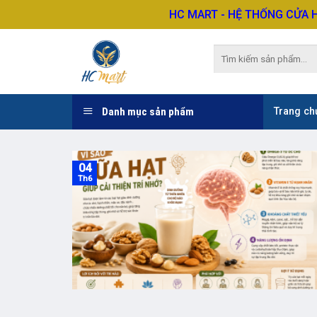
Skip
HC MART - HỆ THỐNG CỬA 
to
content
Tìm
kiếm:
Danh mục sản phẩm
Trang ch
04
Th6