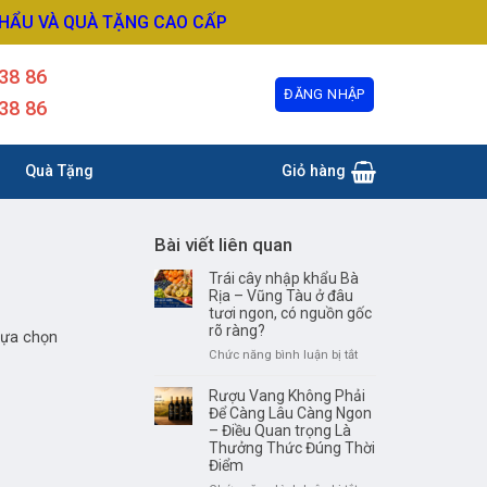
KHẨU VÀ QUÀ TẶNG CAO CẤP
38 86
ĐĂNG NHẬP
38 86
Quà Tặng
Giỏ hàng
Bài viết liên quan
Trái cây nhập khẩu Bà
Rịa – Vũng Tàu ở đâu
tươi ngon, có nguồn gốc
rõ ràng?
lựa chọn
ở
Chức năng bình luận bị tắt
Trái
cây
Rượu Vang Không Phải
nhập
Để Càng Lâu Càng Ngon
khẩu
– Điều Quan trọng Là
Thưởng Thức Đúng Thời
Bà
Điểm
Rịa
–