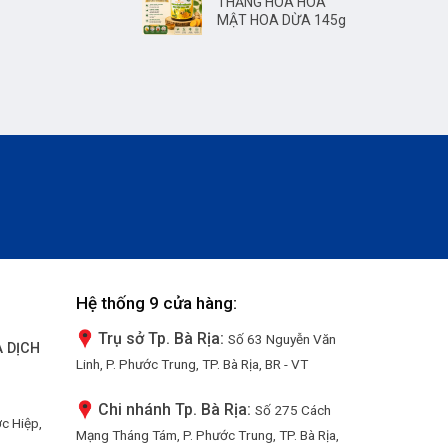
THĂNG HOA HÒA
MẬT HOA DỪA 145g
Hệ thống 9 cửa hàng:
Trụ sở Tp. Bà Rịa:
Số 63 Nguyễn Văn
 DỊCH
Linh, P. Phước Trung, TP. Bà Rịa, BR - VT
Chi nhánh Tp. Bà Rịa:
Số 275 Cách
ớc Hiệp,
Mạng Tháng Tám, P. Phước Trung, TP. Bà Rịa,