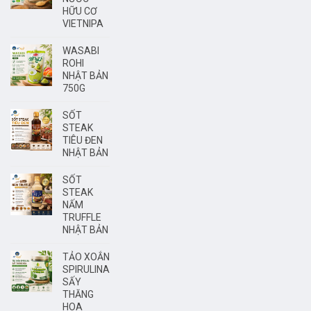
HỮU CƠ
VIETNIPA
WASABI
ROHI
NHẬT BẢN
750G
SỐT
STEAK
TIÊU ĐEN
NHẬT BẢN
SỐT
STEAK
NẤM
TRUFFLE
NHẬT BẢN
TẢO XOẮN
SPIRULINA
SẤY
THĂNG
HOA