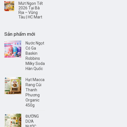
Mứt Ngon Tết
2026 Tại Bà
Rịa – Vũng
Tàu | HC Mart
Sản phẩm mới
Nước Ngọt
Có Ga
Baskin
Robbins
Milky Soda
Hàn Quốc
Hạt Macca
Rang Củi
Thanh
Phương
Organic
450g
ĐƯỜNG
DỪA
NƯỚC