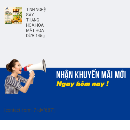
TINH NGHỆ
SẤY
THĂNG
HOA HÒA
MẬT HOA
DỪA 145g
[contact-form-7 id="687"]