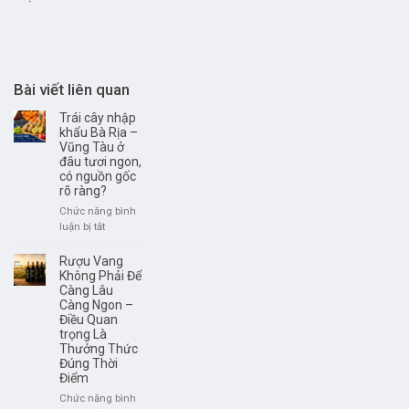
Bài viết liên quan
Trái cây nhập
khẩu Bà Rịa –
Vũng Tàu ở
đâu tươi ngon,
có nguồn gốc
rõ ràng?
Chức năng bình
ở
luận bị tắt
Trái
cây
Rượu Vang
nhập
Không Phải Để
khẩu
Càng Lâu
Càng Ngon –
Bà
Điều Quan
Rịa
trọng Là
–
Thưởng Thức
Vũng
Đúng Thời
Tàu
Điểm
ở
đâu
Chức năng bình