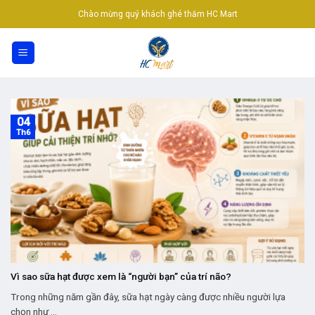
Skip
Chào mừng quý khách ghé thăm HC Mart
to
content
04
Th6
Vì sao sữa hạt được xem là “người bạn” của trí não?
Trong những năm gần đây, sữa hạt ngày càng được nhiều người lựa
chọn như ...