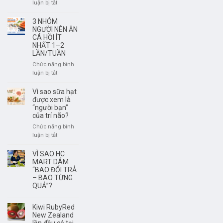
tươi
ở
luận bị tắt
ngon,
Rượu
có
Vang
3 NHÓM
nguồn
Không
NGƯỜI NÊN ĂN
gốc
Phải
CÁ HỒI ÍT
rõ
NHẤT 1–2
Để
LẦN/TUẦN
ràng?
Càng
Lâu
Chức năng bình
Càng
ở
luận bị tắt
Ngon
3
–
NHÓM
Vì sao sữa hạt
Điều
NGƯỜI
được xem là
Quan
NÊN
“người bạn”
trọng
của trí não?
ĂN
Là
CÁ
Chức năng bình
Thưởng
HỒI
ở
luận bị tắt
Thức
ÍT
Vì
Đúng
NHẤT
sao
VÌ SAO HC
Thời
1–
sữa
MART DÁM
Điểm
2
hạt
“BAO ĐỔI TRẢ
LẦN/TUẦN
– BAO TỪNG
được
QUẢ”?
xem
là
“người
Kiwi RubyRed
bạn”
New Zealand
của