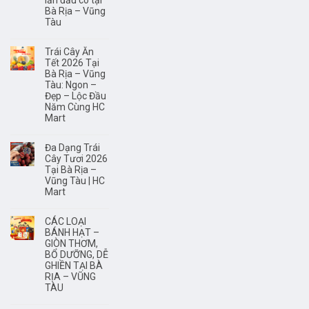
lần đầu có tại
trí
Bà Rịa – Vũng
não?
Tàu
Trái Cây Ăn
Tết 2026 Tại
Bà Rịa – Vũng
Tàu: Ngon –
Đẹp – Lộc Đầu
Năm Cùng HC
Mart
Đa Dạng Trái
Cây Tươi 2026
Tại Bà Rịa –
Vũng Tàu | HC
Mart
CÁC LOẠI
BÁNH HẠT –
GIÒN THƠM,
BỔ DƯỠNG, DỄ
GHIỀN TẠI BÀ
RỊA – VŨNG
TÀU